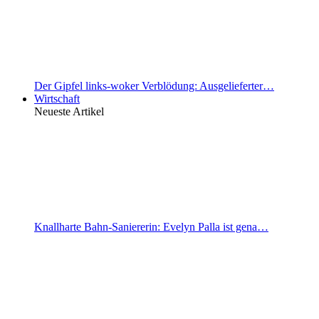
Der Gipfel links-woker Verblödung: Ausgelieferter…
Wirtschaft
Neueste Artikel
Knallharte Bahn-Saniererin: Evelyn Palla ist gena…