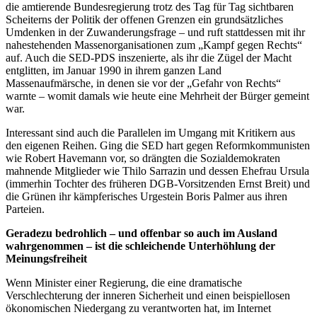
die amtierende Bundesregierung trotz des Tag für Tag sichtbaren
Scheiterns der Politik der offenen Grenzen ein grundsätzliches
Umdenken in der Zuwanderungsfrage – und ruft stattdessen mit ihr
nahestehenden Massenorganisationen zum „Kampf gegen Rechts“
auf. Auch die SED-PDS inszenierte, als ihr die Zügel der Macht
entglitten, im Januar 1990 in ihrem ganzen Land
Massenaufmärsche, in denen sie vor der „Gefahr von Rechts“
warnte – womit damals wie heute eine Mehrheit der Bürger gemeint
war.
Interessant sind auch die Parallelen im Umgang mit Kritikern aus
den eigenen Reihen. Ging die SED hart gegen Reformkommunisten
wie Robert Havemann vor, so drängten die Sozialdemokraten
mahnende Mitglieder wie Thilo Sarrazin und dessen Ehefrau Ursula
(immerhin Tochter des früheren DGB-Vorsitzenden Ernst Breit) und
die Grünen ihr kämpferisches Urgestein Boris Palmer aus ihren
Parteien.
Geradezu bedrohlich – und offenbar so auch im Ausland
wahrgenommen – ist die schleichende Unterhöhlung der
Meinungsfreiheit
Wenn Minister einer Regierung, die eine dramatische
Verschlechterung der inneren Sicherheit und einen beispiellosen
ökonomischen Niedergang zu verantworten hat, im Internet