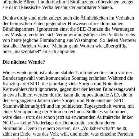
nörgelnde Bürger hundertfach mit Strafanzeigen überziehen, zeigen
sie damit klassische Verhaltensmuster autoritärer Staaten.
Denkwürdig sind nicht zuletzt auch die Ähnlichkeiten im Verhalten
der heimischen Eliten gegenüber Hinweisen ihres dominanten
Bündnispartners. Ignorierten einst die SED-Bonzen die Warnungen
aus Moskau, verbitten sich Verantwortungsträger des Politikbetriebs
von heute jegliche Einmischung aus Washington. So ließen Vertreter
fast aller Parteien Vance‘ Mahnung mit Worten wie „übergriffig“
oder „inakzeptabel“ an sich abprallen.
Die nächste Wende?
Wie es weitergeht, ist anhand stabiler Umfragewerte schon vor der
Bundestagswahl vom kommenden Sonntag erahnbar. Während die
Kanzlerpartei SPD, die jahrelang viele Sorgen und Nöte ihrer
Kernwählerschaft ignorierte, gegenüber der letzten Bundestagswahl
in etwa halbiert werden dürfte, kann die oppositionelle AfD, die in
den vergangenen Jahren viele Sorgen und Nöte einstiger SPD-
Stammwähler aufgriff und im politischen Tagesgeschäft vertrat, mit
einer Verdoppelung der Stimmen rechnen. Sollte es so kommen,
wäre dies – trotz der schon jetzt zu erwartenden Aufmärsche linker
NGOs – keine Niederlage der Demokratie, sondern deren
Normalfall. Denn in einem System, das „Volksherrschaft“ heißt,
zählt am Ende, was das Volk will, und nicht, was einzelne Parteien