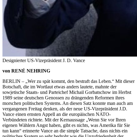
Designierter US-Vizepräsident J. D. Vance
von RENÉ NEHRING
BERLIN – „Wer zu spät kommt, den bestraft das Leben.“ Mit dieser
Botschaft, die im Wortlaut etwas anders lautete, mahnte der
sowjetische Staats- und Parteichef Michail Gorbatschow im Herbst
1989 seine deutschen Genossen zu drängenden Reformen ihres
morschen politischen Systems. An diesen Satz konnte man auch am
vergangenen Freitag denken, als der neue US-Vizepräsident J.D.
Vance einen ernsten Appell an die europäischen NATO-
Verbündeten richtete. Mit der Kernaussage „Wenn Sie vor Ihren
eigenen Wählern Angst haben, gibt es nichts, was Amerika für Sie
tun kann“ erinnerte Vance an die simple Tatsache, dass nichts ein
politisches System so sehr bedroht wie die Unzufriedenheit der