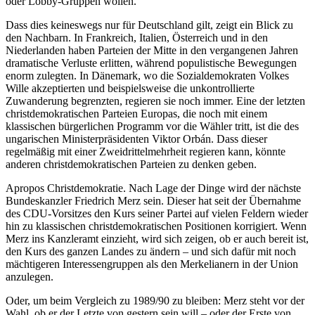
oder Lobby-Gruppen wollen.
Dass dies keineswegs nur für Deutschland gilt, zeigt ein Blick zu
den Nachbarn. In Frankreich, Italien, Österreich und in den
Niederlanden haben Parteien der Mitte in den vergangenen Jahren
dramatische Verluste erlitten, während populistische Bewegungen
enorm zulegten. In Dänemark, wo die Sozialdemokraten Volkes
Wille akzeptierten und beispielsweise die unkontrollierte
Zuwanderung begrenzten, regieren sie noch immer. Eine der letzten
christdemokratischen Parteien Europas, die noch mit einem
klassischen bürgerlichen Programm vor die Wähler tritt, ist die des
ungarischen Ministerpräsidenten Viktor Orbán. Dass dieser
regelmäßig mit einer Zweidrittelmehrheit regieren kann, könnte
anderen christdemokratischen Parteien zu denken geben.
Apropos Christdemokratie. Nach Lage der Dinge wird der nächste
Bundeskanzler Friedrich Merz sein. Dieser hat seit der Übernahme
des CDU-Vorsitzes den Kurs seiner Partei auf vielen Feldern wieder
hin zu klassischen christdemokratischen Positionen korrigiert. Wenn
Merz ins Kanzleramt einzieht, wird sich zeigen, ob er auch bereit ist,
den Kurs des ganzen Landes zu ändern – und sich dafür mit noch
mächtigeren Interessengruppen als den Merkelianern in der Union
anzulegen.
Oder, um beim Vergleich zu 1989/90 zu bleiben: Merz steht vor der
Wahl, ob er der Letzte von gestern sein will – oder der Erste von