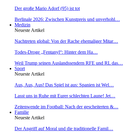
Der große Mario Adorf (95) ist tot
Berlinale 2026: Zwischen Kunstpreis und unverhohl…
Medizin
Neueste Artikel
Nachtreten global: Von der Rache ehemaliger Mitar…
Todes-Droge „Fentanyl“: Hinter dem Ha…
Weil Trump seinen Auslandssendern RFE und RL das…
Sport
Neueste Artikel
Aus, Aus, Aus! Das Spiel ist aus: Spanien ist Wel…
Lasst uns in Ruhe mit Eurer schlechten Laune! Jet…
Zeitenwende im Football: Nach der gescheiterten &…
Familie
Neueste Artikel
Der Angriff auf Moral und die traditionelle Famil…