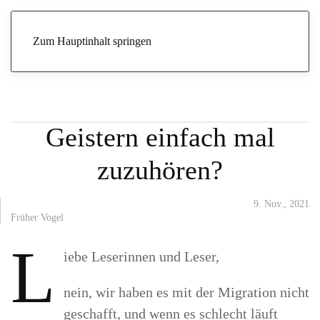
Start
Archive
Früher Vogel
Wie wäre es, kritischen Geistern
einfach mal zuzuhören?
Zum Hauptinhalt springen
Wie wäre es, kritischen
Geistern einfach mal
zuzuhören?
9. Nov., 2021
Früher Vogel
L
iebe Leserinnen und Leser,
nein, wir haben es mit der Migration nicht
geschafft, und wenn es schlecht läuft