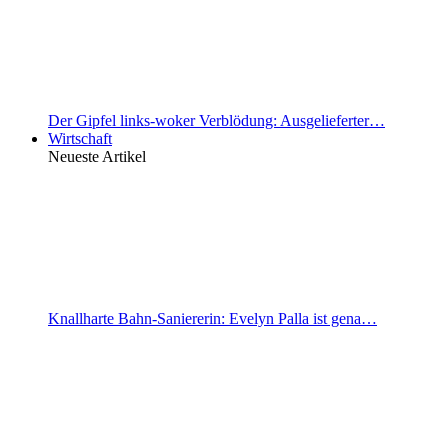
Der Gipfel links-woker Verblödung: Ausgelieferter…
Wirtschaft
Neueste Artikel
Knallharte Bahn-Saniererin: Evelyn Palla ist gena…