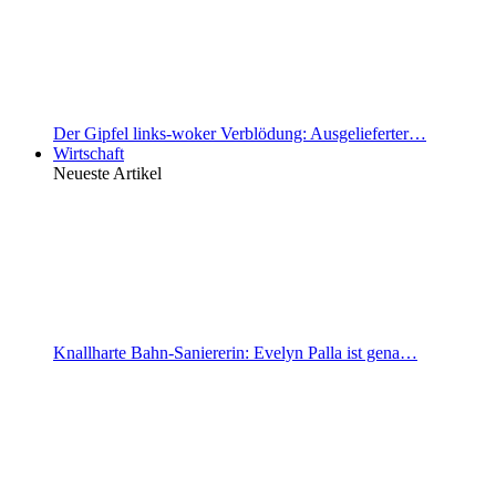
Der Gipfel links-woker Verblödung: Ausgelieferter…
Wirtschaft
Neueste Artikel
Knallharte Bahn-Saniererin: Evelyn Palla ist gena…