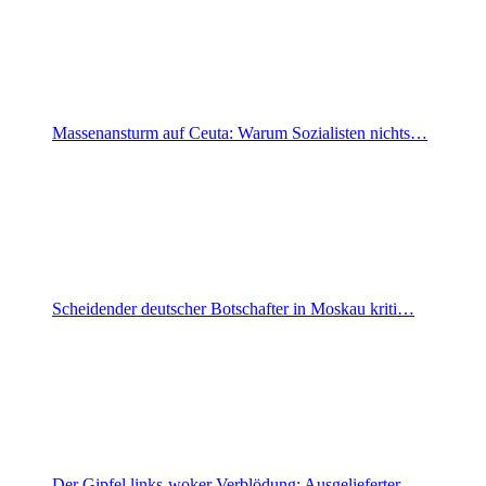
Massenansturm auf Ceuta: Warum Sozialisten nichts…
Scheidender deutscher Botschafter in Moskau kriti…
Der Gipfel links-woker Verblödung: Ausgelieferter…