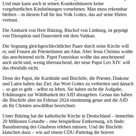
Und man kann auch in seinen Krankenhäusern keine
vorgeburtlichen Kindstötungen vornehmen. Man muss erkennbar
bleiben – in diesem Fall für das Volk Gottes, das auf seine Hirten
vertraut.
Die Amtszeit von Herr Bätzing, Bischof von Limburg, ist geprägt
von Disruption und Dauerstreit mit dem Vatikan.
Die Segnung gleichgeschlechtlicher Paare durch seine Kirche will
er, und Frauen als Priesterinnen am Altar. Aber Jesus Christus wollte
das anscheinend nicht. Papst Franziskus wollte das anscheinend
auch nicht und, wenig überraschend, der neue Papst Leo XIV. will
das ebenfalls nicht.
Denn der Papst, die Kardinäle und Bischöfe, die Priester, Diakone
und Laien haben das Ziel, das Wort Gottes zu verbreiten und danach
– so gut es geht – selbst zu leben. Sie haben nicht die Aufgabe,
Erklärungen zur Wählbarkeit der AfD abzugeben. Genau das haben
die Bischöfe aber im Februar 2024 einstimmig getan und die AfD
als für Christen unwählbar bezeichnet.
Unter Bätzing hat die katholische Kirche in Deutschland – immerhin
20 Millionen Getaufte – eine beispiellose Entkernung, ich finde:
Banalisierung des Glaubens erleben müssen. Und die Bischöfe
klatschen dazu – wie auf einem CDU-Parteitag die braven