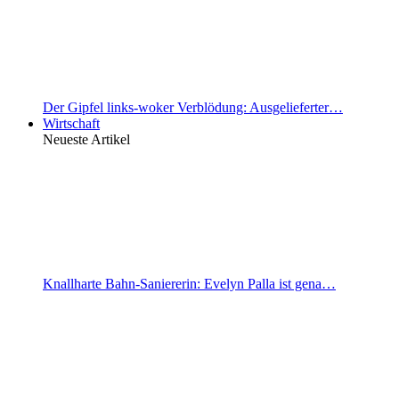
Der Gipfel links-woker Verblödung: Ausgelieferter…
Wirtschaft
Neueste Artikel
Knallharte Bahn-Saniererin: Evelyn Palla ist gena…