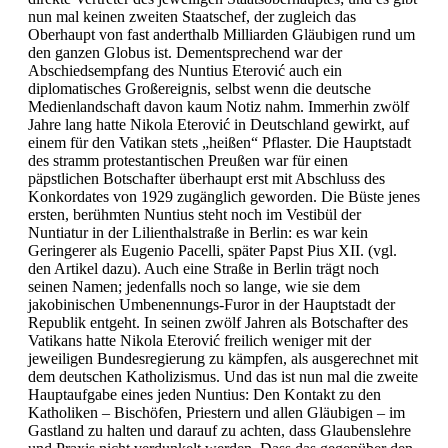
nun mal keinen zweiten Staatschef, der zugleich das
Oberhaupt von fast anderthalb Milliarden Gläubigen rund um
den ganzen Globus ist. Dementsprechend war der
Abschiedsempfang des Nuntius Eterović auch ein
diplomatisches Großereignis, selbst wenn die deutsche
Medienlandschaft davon kaum Notiz nahm. Immerhin zwölf
Jahre lang hatte Nikola Eterović in Deutschland gewirkt, auf
einem für den Vatikan stets „heißen“ Pflaster. Die Hauptstadt
des stramm protestantischen Preußen war für einen
päpstlichen Botschafter überhaupt erst mit Abschluss des
Konkordates von 1929 zugänglich geworden. Die Büste jenes
ersten, berühmten Nuntius steht noch im Vestibül der
Nuntiatur in der Lilienthalstraße in Berlin: es war kein
Geringerer als Eugenio Pacelli, später Papst Pius XII. (vgl.
den Artikel dazu). Auch eine Straße in Berlin trägt noch
seinen Namen; jedenfalls noch so lange, wie sie dem
jakobinischen Umbenennungs-Furor in der Hauptstadt der
Republik entgeht. In seinen zwölf Jahren als Botschafter des
Vatikans hatte Nikola Eterović freilich weniger mit der
jeweiligen Bundesregierung zu kämpfen, als ausgerechnet mit
dem deutschen Katholizismus. Und das ist nun mal die zweite
Hauptaufgabe eines jeden Nuntius: Den Kontakt zu den
Katholiken – Bischöfen, Priestern und allen Gläubigen – im
Gastland zu halten und darauf zu achten, dass Glaubenslehre