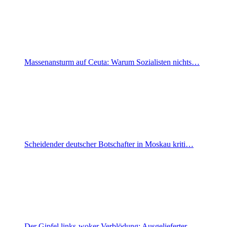
Massenansturm auf Ceuta: Warum Sozialisten nichts…
Scheidender deutscher Botschafter in Moskau kriti…
Der Gipfel links-woker Verblödung: Ausgelieferter…