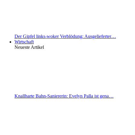
Der Gipfel links-woker Verblödung: Ausgelieferter…
Wirtschaft
Neueste Artikel
Knallharte Bahn-Saniererin: Evelyn Palla ist gena…