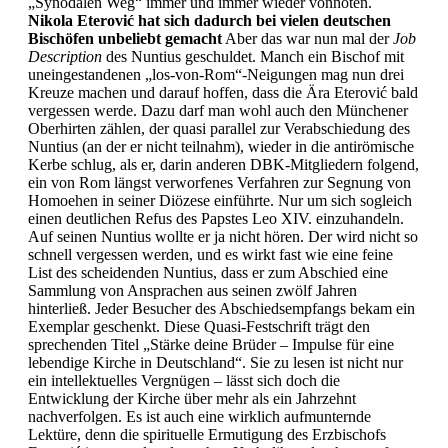
„Synodalen Weg“ immer und immer wieder vonnöten.
Nikola Eterović hat sich dadurch bei vielen deutschen
Bischöfen unbeliebt gemacht
Aber das war nun mal der
Job
Description
des Nuntius geschuldet. Manch ein Bischof mit
uneingestandenen „los-von-Rom“-Neigungen mag nun drei
Kreuze machen und darauf hoffen, dass die Ära Eterović bald
vergessen werde. Dazu darf man wohl auch den Münchener
Oberhirten zählen, der quasi parallel zur Verabschiedung des
Nuntius (an der er nicht teilnahm), wieder in die antirömische
Kerbe schlug, als er, darin anderen DBK-Mitgliedern folgend,
ein von Rom längst verworfenes Verfahren zur Segnung von
Homoehen in seiner Diözese einführte. Nur um sich sogleich
einen deutlichen Refus des Papstes Leo XIV. einzuhandeln.
Auf seinen Nuntius wollte er ja nicht hören. Der wird nicht so
schnell vergessen werden, und es wirkt fast wie eine feine
List des scheidenden Nuntius, dass er zum Abschied eine
Sammlung von Ansprachen aus seinen zwölf Jahren
hinterließ. Jeder Besucher des Abschiedsempfangs bekam ein
Exemplar geschenkt. Diese Quasi-Festschrift trägt den
sprechenden Titel „Stärke deine Brüder – Impulse für eine
lebendige Kirche in Deutschland“. Sie zu lesen ist nicht nur
ein intellektuelles Vergnügen – lässt sich doch die
Entwicklung der Kirche über mehr als ein Jahrzehnt
nachverfolgen. Es ist auch eine wirklich aufmunternde
Lektüre, denn die spirituelle Ermutigung des Erzbischofs