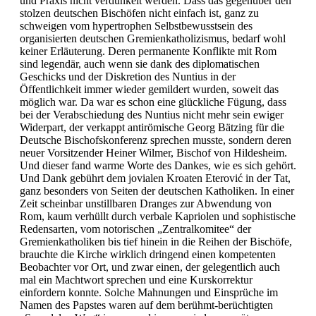
und Praxis nicht verdunkelt werden. Dass das gegenüber den
stolzen deutschen Bischöfen nicht einfach ist, ganz zu
schweigen vom hypertrophen Selbstbewusstsein des
organisierten deutschen Gremienkatholizismus, bedarf wohl
keiner Erläuterung. Deren permanente Konflikte mit Rom
sind legendär, auch wenn sie dank des diplomatischen
Geschicks und der Diskretion des Nuntius in der
Öffentlichkeit immer wieder gemildert wurden, soweit das
möglich war. Da war es schon eine glückliche Fügung, dass
bei der Verabschiedung des Nuntius nicht mehr sein ewiger
Widerpart, der verkappt antirömische Georg Bätzing für die
Deutsche Bischofskonferenz sprechen musste, sondern deren
neuer Vorsitzender Heiner Wilmer, Bischof von Hildesheim.
Und dieser fand warme Worte des Dankes, wie es sich gehört.
Und Dank gebührt dem jovialen Kroaten Eterović in der Tat,
ganz besonders von Seiten der deutschen Katholiken. In einer
Zeit scheinbar unstillbaren Dranges zur Abwendung von
Rom, kaum verhüllt durch verbale Kapriolen und sophistische
Redensarten, vom notorischen „Zentralkomitee“ der
Gremienkatholiken bis tief hinein in die Reihen der Bischöfe,
brauchte die Kirche wirklich dringend einen kompetenten
Beobachter vor Ort, und zwar einen, der gelegentlich auch
mal ein Machtwort sprechen und eine Kurskorrektur
einfordern konnte. Solche Mahnungen und Einsprüche im
Namen des Papstes waren auf dem berühmt-berüchtigten