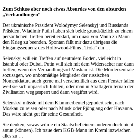
Zum Schluss aber noch etwas Absurdes von den absurden
„Verhandlungen“
Der ukrainische Präsident Wolodymyr Selenskyj und Russlands
Präsident Wladimir Putin haben sich beide grundsätzlich zu einem
persönlichen Treffen bereit erklärt, um quasi von Mann zu Mann
den Krieg zu beenden. Spontan fällt mir dazu übrigens die
Eingangssequenz des Hollywood-Films „Troja“ ein …
Selenskyj will ein Treffen auf neutralem Boden, vielleicht in
Istanbul oder Dubai. Putin will sich mit dem Widersacher nur dann
treffen, wenn der Verhandlungsort Moskau ist. Die Mörderzentrale
sozusagen, wo unbotmäßige Mitglieder der russischen
Nomenklatura auch gerne mal versehentlich aus dem Fenster fallen,
weil sie sich unpässlich fühlten, oder man in Straflagern fernab der
Zivilisation weggesperrt und dann vergiftet wird.
Selenskyj müsste mit dem Klammerbeutel gepudert sein, nach
Moskau zu reisen oder nach Minsk oder Pjöngjang oder Havanna.
Das wäre nicht gut für seine Gesundheit.
Sie denken, sowas würde ein Staatschef einem anderen doch nicht
antun (können). Ich traue dem KGB-Mann im Kreml inzwischen
alles zu …