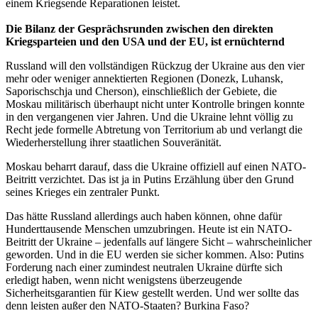
einem Kriegsende Reparationen leistet.
Die Bilanz der Gesprächsrunden zwischen den direkten
Kriegsparteien und den USA und der EU, ist ernüchternd
Russland will den vollständigen Rückzug der Ukraine aus den vier
mehr oder weniger annektierten Regionen (Donezk, Luhansk,
Saporischschja und Cherson), einschließlich der Gebiete, die
Moskau militärisch überhaupt nicht unter Kontrolle bringen konnte
in den vergangenen vier Jahren. Und die Ukraine lehnt völlig zu
Recht jede formelle Abtretung von Territorium ab und verlangt die
Wiederherstellung ihrer staatlichen Souveränität.
Moskau beharrt darauf, dass die Ukraine offiziell auf einen NATO-
Beitritt verzichtet. Das ist ja in Putins Erzählung über den Grund
seines Krieges ein zentraler Punkt.
Das hätte Russland allerdings auch haben können, ohne dafür
Hunderttausende Menschen umzubringen. Heute ist ein NATO-
Beitritt der Ukraine – jedenfalls auf längere Sicht – wahrscheinlicher
geworden. Und in die EU werden sie sicher kommen. Also: Putins
Forderung nach einer zumindest neutralen Ukraine dürfte sich
erledigt haben, wenn nicht wenigstens überzeugende
Sicherheitsgarantien für Kiew gestellt werden. Und wer sollte das
denn leisten außer den NATO-Staaten? Burkina Faso?