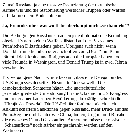
Zumal Russland ja eine massive Reduzierung der ukrainischen
Armee will und die Stationierung westlicher Truppen oder Waffen
auf ukrainischem Boden ablehnt.
Ja, Freunde, über was wollt ihr überhaupt noch „verhandeln“?
Die Bedingungen Russlands machen jede diplomatische Bemühung
obsolet. Es wird keinen Waffenstillstand auf der Basis eines
Putin’schen Diktatfriedens geben. Übrigens auch nicht, wenn
Donald Trump heimlich oder auch offen von „Deals“ mit Putin
träumt. Die Ukraine und übrigens auch die Europäer haben noch
viele Freunde in Washington, und Donald Trump ist in zwei Jahren
Geschichte.
Erst vergangene Nacht wurde bekannt, dass eine Delegation des
US-Kongresses derzeit zu Besuch in Odessa weilt. Die
demokratischen Senatoren hätten „die unerschütterliche
parteiübergreifende Unterstützung für die Ukraine im US-Kongress
und in der amerikanischen Bevölkerung“ bekräftigt, schreibt die
„Ukrajinska Prawda“. Die US-Politiker forderten gleich nach
Ankunft schärfere Sanktionen gegen Russland, mehr Druck auf das
Putin-Regime und Länder wie China, Indien, Ungarn und Brasilien,
die russisches Öl und Gas kauften. Außerdem müsse die russische
„Schattenflotte“ noch stärker eingeschränkt werden auf den
Weltmeeren.