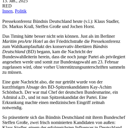
13. Jan., 2025
RED
Innen
,
Politik
Pressekonferenz Bündnis Deutschland heute (v.l.): Klaus Stadler,
Dr. Markus Krall, Steffen Große und Jochen Horst.
Das Timing hätte besser nicht sein können. Just als im Berliner
Maritim proArte Hotel
an der Friedrichstraße die Pressekonferenz
zum Wahlkampfauftakt des konservativ-libertären
Bündnis
Deutschland
(BD) begann, kam die Nachricht der
Bundeswahlleiterin herein, dass die noch junge Partei als privilegiert
angesehen werde und somit zur Bundestagswahl am 23. Februar
zugelassen wird, ohne vorher Unterstützungsunterschriften sammeln
zu müssen.
Eine gute Nachricht also, die nur getrübt wurde von der
kurzfristigen Absage des BD-Spitzenkandidaten Kay-Achim
Schönbach. Der war mal Chef der deutschen Bundesmarine, ein
Admiral a.D., und ist nun Spitzenkandidat der Partei. Eine
Erkrankung machte einen medizinischen Eingriff zeitnah
notwendig.
So präsentierte sich das Bündnis Deutschland mit ihrem Bundeschef
Steffen Große, zwei frisch nominierten Kandidaten von außen:
Klaus Stadler, einem der erfolgreichsten Influencer in Deutschland