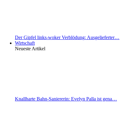
Der Gipfel links-woker Verblödung: Ausgelieferter…
Wirtschaft
Neueste Artikel
Knallharte Bahn-Saniererin: Evelyn Palla ist gena…