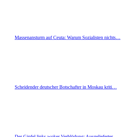
Massenansturm auf Ceuta: Warum Sozialisten nichts…
Scheidender deutscher Botschafter in Moskau kriti…
Der Gipfel links-woker Verblödung: Ausgelieferter…