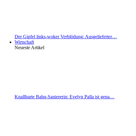
Der Gipfel links-woker Verblödung: Ausgelieferter…
Wirtschaft
Neueste Artikel
Knallharte Bahn-Saniererin: Evelyn Palla ist gena…