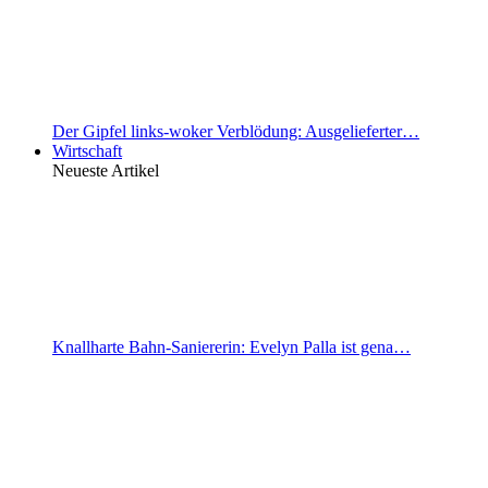
Der Gipfel links-woker Verblödung: Ausgelieferter…
Wirtschaft
Neueste Artikel
Knallharte Bahn-Saniererin: Evelyn Palla ist gena…