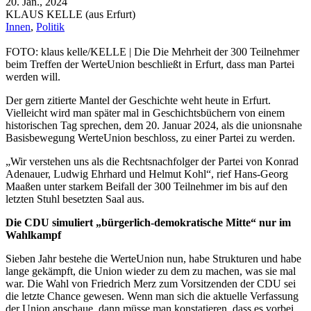
20. Jan., 2024
KLAUS KELLE (aus Erfurt)
Innen
,
Politik
FOTO: klaus kelle/KELLE | Die Die Mehrheit der 300 Teilnehmer
beim Treffen der WerteUnion beschließt in Erfurt, dass man Partei
werden will.
Der gern zitierte Mantel der Geschichte weht heute in Erfurt.
Vielleicht wird man später mal in Geschichtsbüchern von einem
historischen Tag sprechen, dem 20. Januar 2024, als die unionsnahe
Basisbewegung WerteUnion beschloss, zu einer Partei zu werden.
„Wir verstehen uns als die Rechtsnachfolger der Partei von Konrad
Adenauer, Ludwig Ehrhard und Helmut Kohl“, rief Hans-Georg
Maaßen unter starkem Beifall der 300 Teilnehmer im bis auf den
letzten Stuhl besetzten Saal aus.
Die CDU simuliert „bürgerlich-demokratische Mitte“ nur im
Wahlkampf
Sieben Jahr bestehe die WerteUnion nun, habe Strukturen und habe
lange gekämpft, die Union wieder zu dem zu machen, was sie mal
war. Die Wahl von Friedrich Merz zum Vorsitzenden der CDU sei
die letzte Chance gewesen. Wenn man sich die aktuelle Verfassung
der Union anschaue, dann müsse man konstatieren, dass es vorbei