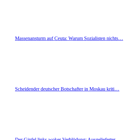
Massenansturm auf Ceuta: Warum Sozialisten nichts…
Scheidender deutscher Botschafter in Moskau kriti…
Der Gipfel links-woker Verblödung: Ausgelieferter…