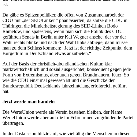
ist.
Da gäbe es Spitzenpolitiker, die offen von Zusammenarbeit der
CDU mit „der SED/Linken“ phantasierten, da stütze die CDU in
Thüringen die Minderheitsregierung des SED-Linken Bodo
Ramelow, und spätestens, wenn man sich die Politik des CDU-
geführten Senats in Berlin unter Kai Wegner ansehe, der vor der
Wahl rechts blinke und nach der Wahl links abbiege, dann müsse
man zu dem Schluss kommen: „Jetzt ist der richtige Zeitpunkt, dem
Bürgertum in Deutschland etwas anzubieten.“
Auf der Basis der christlich-abendländischen Kultur, klar
marktwirtschaftlich und sozial ausgerichtet, konsequent gegen jede
Form von Extremismus, aber auch gegen Brandmauern. Kurz: So
wie die CDU einst mal gewesen ist und die Geschicke der
Bundesrepublik Deutschlands jahrzehntelang erfolgreich geführt
hat.
Jetzt werde man handeln
Die WerteUnion werde als Verein bestehen bleiben, der Name
WerteUnion werde aber auf die im Februar neu zu gründende Partei
übertragen.
In der Diskussion blitzte auf, wie vielfältig die Menschen in dieser