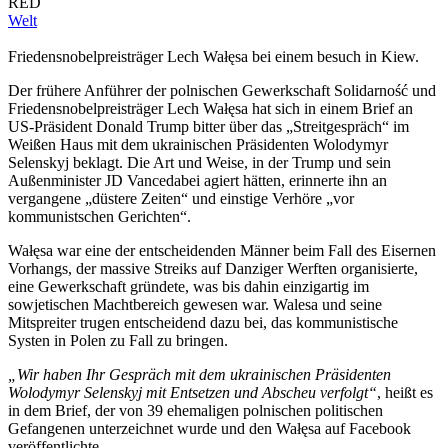
RED
Welt
Friedensnobelpreisträger Lech Wałęsa bei einem besuch in Kiew.
Der frühere Anführer der polnischen Gewerkschaft Solidarność und
Friedensnobelpreisträger Lech Wałęsa hat sich in einem Brief an
US-Präsident Donald Trump bitter über das „Streitgespräch“ im
Weißen Haus mit dem ukrainischen Präsidenten Wolodymyr
Selenskyj beklagt. Die Art und Weise, in der Trump und sein
Außenminister JD Vancedabei agiert hätten, erinnerte ihn an
vergangene „düstere Zeiten“ und einstige Verhöre „vor
kommunistschen Gerichten“.
Wałęsa war eine der entscheidenden Männer beim Fall des Eisernen
Vorhangs, der massive Streiks auf Danziger Werften organisierte,
eine Gewerkschaft gründete, was bis dahin einzigartig im
sowjetischen Machtbereich gewesen war. Walesa und seine
Mitspreiter trugen entscheidend dazu bei, das kommunistische
Systen in Polen zu Fall zu bringen.
„Wir haben Ihr Gespräch mit dem ukrainischen Präsidenten
Wolodymyr Selenskyj mit Entsetzen und Abscheu verfolgt“
, heißt es
in dem Brief, der von 39 ehemaligen polnischen politischen
Gefangenen unterzeichnet wurde und den Wałęsa auf Facebook
veröffentlichte.