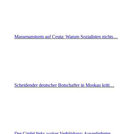
Massenansturm auf Ceuta: Warum Sozialisten nichts…
Scheidender deutscher Botschafter in Moskau kriti…
Der Gipfel links-woker Verblödung: Ausgelieferter…