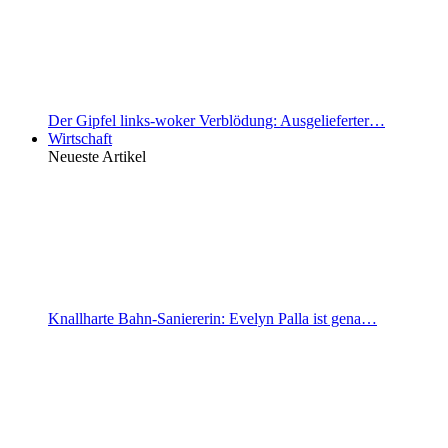
Der Gipfel links-woker Verblödung: Ausgelieferter…
Wirtschaft
Neueste Artikel
Knallharte Bahn-Saniererin: Evelyn Palla ist gena…