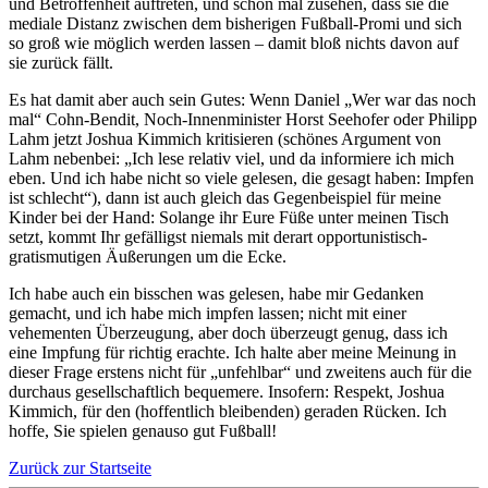
und Betroffenheit auftreten, und schon mal zusehen, dass sie die
mediale Distanz zwischen dem bisherigen Fußball-Promi und sich
so groß wie möglich werden lassen – damit bloß nichts davon auf
sie zurück fällt.
Es hat damit aber auch sein Gutes: Wenn Daniel „Wer war das noch
mal“ Cohn-Bendit, Noch-Innenminister Horst Seehofer oder Philipp
Lahm jetzt Joshua Kimmich kritisieren (schönes Argument von
Lahm nebenbei: „Ich lese relativ viel, und da informiere ich mich
eben. Und ich habe nicht so viele gelesen, die gesagt haben: Impfen
ist schlecht“), dann ist auch gleich das Gegenbeispiel für meine
Kinder bei der Hand: Solange ihr Eure Füße unter meinen Tisch
setzt, kommt Ihr gefälligst niemals mit derart opportunistisch-
gratismutigen Äußerungen um die Ecke.
Ich habe auch ein bisschen was gelesen, habe mir Gedanken
gemacht, und ich habe mich impfen lassen; nicht mit einer
vehementen Überzeugung, aber doch überzeugt genug, dass ich
eine Impfung für richtig erachte. Ich halte aber meine Meinung in
dieser Frage erstens nicht für „unfehlbar“ und zweitens auch für die
durchaus gesellschaftlich bequemere. Insofern: Respekt, Joshua
Kimmich, für den (hoffentlich bleibenden) geraden Rücken. Ich
hoffe, Sie spielen genauso gut Fußball!
Zurück zur Startseite