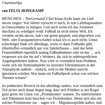
Charisius/dpa
von FELIX HONEKAMP
MÜNCHEN –
TheGermanZ
-Chef Klaus Kelle kann ein Lied
davon singen: Seit Jahren versucht er mich, in sein Lieblingsstadion
in Ostwestfalen zu bringen. Und auch wenn ich das Ansinnen
durchaus zu würdigen weiß: Fußball ist nicht meine Welt. Ich
verstehe nichts davon, hab’s nie gerne gespielt, und abgesehen von
Welt- oder Europameisterschaften schau ich es auch nicht. Umso
schwieriger finde ich allerdings, wenn es dann Fußballer gibt
(übertroffen vermutlich nur von Spielerfrauen – sind das beim
Frauenfußball eigentlich analog Fußballmänner oder ist das … ach,
vergessen wir das bis auf’s Weitere), die sich in außersportlichen
Angelegenheiten äußern. Nun wäre es vermutlich kein Problem,
wenn sich ein Nationalspieler zu neuesten Erkenntnissen in der
Astrophysik äußerte – einfach, weil es die Medien zurecht
ignorieren würden: Was kann ein Fußballprofi schon von solchen
Themen wissen?
Im politischen Bereich ist das allerdings anders, was vermutlich zum
Teil sicher auch daran liegen mag, dass sich Politiker in der Regel
ganz gerne im Glanz von „Prominenten“ sonnen. Da unterscheiden
sich Diktaturen kein bisschen von Demokratien. Wenn sich also ein
solcher Prominenter zur – sagen wir – Migrationspolitik äußert, und