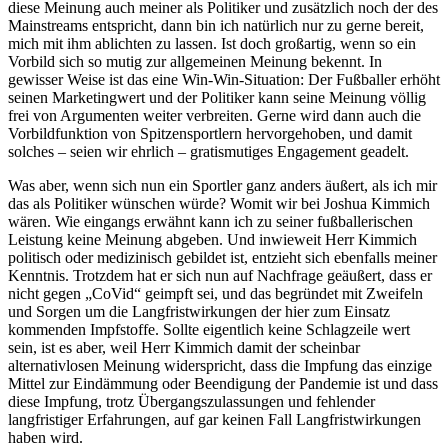
diese Meinung auch meiner als Politiker und zusätzlich noch der des
Mainstreams entspricht, dann bin ich natürlich nur zu gerne bereit,
mich mit ihm ablichten zu lassen. Ist doch großartig, wenn so ein
Vorbild sich so mutig zur allgemeinen Meinung bekennt. In
gewisser Weise ist das eine Win-Win-Situation: Der Fußballer erhöht
seinen Marketingwert und der Politiker kann seine Meinung völlig
frei von Argumenten weiter verbreiten. Gerne wird dann auch die
Vorbildfunktion von Spitzensportlern hervorgehoben, und damit
solches – seien wir ehrlich – gratismutiges Engagement geadelt.
Was aber, wenn sich nun ein Sportler ganz anders äußert, als ich mir
das als Politiker wünschen würde? Womit wir bei Joshua Kimmich
wären. Wie eingangs erwähnt kann ich zu seiner fußballerischen
Leistung keine Meinung abgeben. Und inwieweit Herr Kimmich
politisch oder medizinisch gebildet ist, entzieht sich ebenfalls meiner
Kenntnis. Trotzdem hat er sich nun auf Nachfrage geäußert, dass er
nicht gegen „CoVid“ geimpft sei, und das begründet mit Zweifeln
und Sorgen um die Langfristwirkungen der hier zum Einsatz
kommenden Impfstoffe. Sollte eigentlich keine Schlagzeile wert
sein, ist es aber, weil Herr Kimmich damit der scheinbar
alternativlosen Meinung widerspricht, dass die Impfung das einzige
Mittel zur Eindämmung oder Beendigung der Pandemie ist und dass
diese Impfung, trotz Übergangszulassungen und fehlender
langfristiger Erfahrungen, auf gar keinen Fall Langfristwirkungen
haben wird.