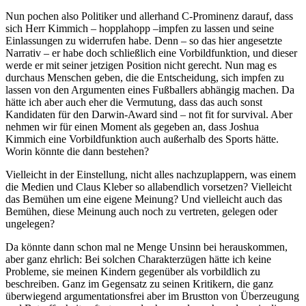
Nun pochen also Politiker und allerhand C-Prominenz darauf, dass
sich Herr Kimmich – hopplahopp –impfen zu lassen und seine
Einlassungen zu widerrufen habe. Denn – so das hier angesetzte
Narrativ – er habe doch schließlich eine Vorbildfunktion, und dieser
werde er mit seiner jetzigen Position nicht gerecht. Nun mag es
durchaus Menschen geben, die die Entscheidung, sich impfen zu
lassen von den Argumenten eines Fußballers abhängig machen. Da
hätte ich aber auch eher die Vermutung, dass das auch sonst
Kandidaten für den Darwin-Award sind – not fit for survival. Aber
nehmen wir für einen Moment als gegeben an, dass Joshua
Kimmich eine Vorbildfunktion auch außerhalb des Sports hätte.
Worin könnte die dann bestehen?
Vielleicht in der Einstellung, nicht alles nachzuplappern, was einem
die Medien und Claus Kleber so allabendlich vorsetzen? Vielleicht
das Bemühen um eine eigene Meinung? Und vielleicht auch das
Bemühen, diese Meinung auch noch zu vertreten, gelegen oder
ungelegen?
Da könnte dann schon mal ne Menge Unsinn bei herauskommen,
aber ganz ehrlich: Bei solchen Charakterzügen hätte ich keine
Probleme, sie meinen Kindern gegenüber als vorbildlich zu
beschreiben. Ganz im Gegensatz zu seinen Kritikern, die ganz
überwiegend argumentationsfrei aber im Brustton von Überzeugung