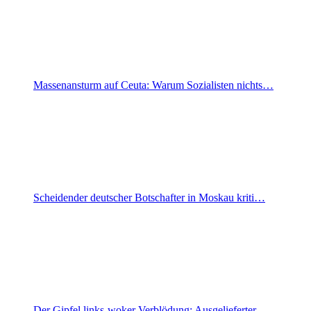
Massenansturm auf Ceuta: Warum Sozialisten nichts…
Scheidender deutscher Botschafter in Moskau kriti…
Der Gipfel links-woker Verblödung: Ausgelieferter…