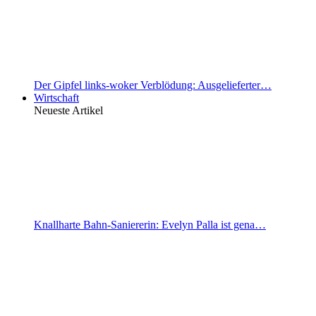
Der Gipfel links-woker Verblödung: Ausgelieferter…
Wirtschaft
Neueste Artikel
Knallharte Bahn-Saniererin: Evelyn Palla ist gena…