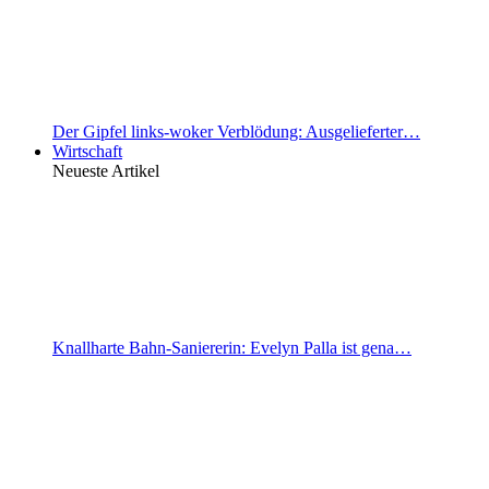
Der Gipfel links-woker Verblödung: Ausgelieferter…
Wirtschaft
Neueste Artikel
Knallharte Bahn-Saniererin: Evelyn Palla ist gena…