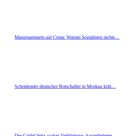
Massenansturm auf Ceuta: Warum Sozialisten nichts…
Scheidender deutscher Botschafter in Moskau kriti…
Der Gipfel links-woker Verblödung: Ausgelieferter…