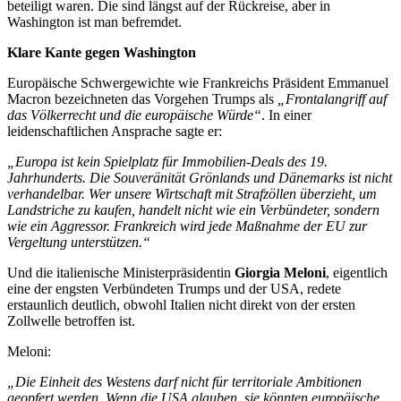
beteiligt waren. Die sind längst auf der Rückreise, aber in
Washington ist man befremdet.
Klare Kante gegen Washington
Europäische Schwergewichte wie Frankreichs Präsident Emmanuel
Macron bezeichneten das Vorgehen Trumps als
„Frontalangriff auf
das Völkerrecht und die europäische Würde“
. In einer
leidenschaftlichen Ansprache sagte er:
„Europa ist kein Spielplatz für Immobilien-Deals des 19.
Jahrhunderts. Die Souveränität Grönlands und Dänemarks ist nicht
verhandelbar. Wer unsere Wirtschaft mit Strafzöllen überzieht, um
Landstriche zu kaufen, handelt nicht wie ein Verbündeter, sondern
wie ein Aggressor. Frankreich wird jede Maßnahme der EU zur
Vergeltung unterstützen.“
Und die italienische Ministerpräsidentin
Giorgia Meloni
, eigentlich
eine der engsten Verbündeten Trumps und der USA, redete
erstaunlich deutlich, obwohl Italien nicht direkt von der ersten
Zollwelle betroffen ist.
Meloni:
„Die Einheit des Westens darf nicht für territoriale Ambitionen
geopfert werden. Wenn die USA glauben, sie könnten europäische