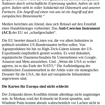
Nationen durch wirtschaftliche Erpressung spalten, haben sie sich
geirrt. Italien steht in voller Solidarität mit Dänemark und unseren
Partnern. Ein Angriff auf einen von uns ist ein Angriff auf den
europäischen Binnenmarkt.“
Medien berichten am Abend, dass sich Brüssel auf den Ernstfall
eines Handelskrieges vorbereitet. Das
Anti-Coercion Instrument
(ACI)
der EU sei „scharfgeschaltet“.
Die EU bereitet danach Listen vor, die vor allem Industrien in
politisch sensiblen US-Bundesstaaten treffen sollen. Von
Agrarprodukten bis hin zu High-Tech-Gütern könnte der US-
Exportmarkt empfindlich gestört werden. Es wird diskutiert,
regulatorische Daumenschrauben für Unternehmen wie Google,
Amazon und Meta anzuziehen. Und: „Wenn die USA so weiter
agieren, ist es das Ende der NATO.“ Die Aufkündigung der
militärischen Zusammenarbeit in der Arktis wäre ein strategisches
Desaster für die USA, die dort auf europäische Infrastruktur
angewiesen sind.
Die Karten für Europa sind nicht schlecht
Der Zeitpunkt dieses Konflikts könnte allerdings nicht ungünstiger
sein. In Moskau wird der Krimsekt im Kreml sprudeln, und
Wladimir Putin kommt abends wahrscheinlich vor Lachen nicht in