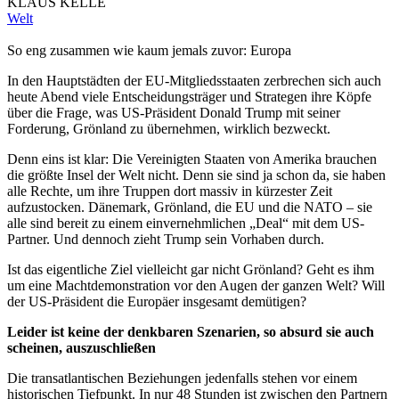
KLAUS KELLE
Welt
So eng zusammen wie kaum jemals zuvor: Europa
In den Hauptstädten der EU-Mitgliedsstaaten zerbrechen sich auch
heute Abend viele Entscheidungsträger und Strategen ihre Köpfe
über die Frage, was US-Präsident Donald Trump mit seiner
Forderung, Grönland zu übernehmen, wirklich bezweckt.
Denn eins ist klar: Die Vereinigten Staaten von Amerika brauchen
die größte Insel der Welt nicht. Denn sie sind ja schon da, sie haben
alle Rechte, um ihre Truppen dort massiv in kürzester Zeit
aufzustocken. Dänemark, Grönland, die EU und die NATO – sie
alle sind bereit zu einem einvernehmlichen „Deal“ mit dem US-
Partner. Und dennoch zieht Trump sein Vorhaben durch.
Ist das eigentliche Ziel vielleicht gar nicht Grönland? Geht es ihm
um eine Machtdemonstration vor den Augen der ganzen Welt? Will
der US-Präsident die Europäer insgesamt demütigen?
Leider ist keine der denkbaren Szenarien, so absurd sie auch
scheinen, auszuschließen
Die transatlantischen Beziehungen jedenfalls stehen vor einem
historischen Tiefpunkt. In nur 48 Stunden ist zwischen den Partnern