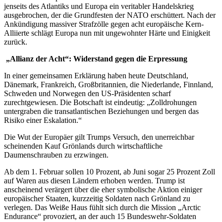
jenseits des Atlantiks und Europa ein veritabler Handelskrieg
ausgebrochen, der die Grundfesten der NATO erschüttert. Nach der
Ankündigung massiver Strafzölle gegen acht europäische Kern-
Alliierte schlägt Europa nun mit ungewohnter Härte und Einigkeit
zurück.
„Allianz der Acht“: Widerstand gegen die Erpressung
In einer gemeinsamen Erklärung haben heute Deutschland,
Dänemark, Frankreich, Großbritannien, die Niederlande, Finnland,
Schweden und Norwegen den US-Präsidenten scharf
zurechtgewiesen. Die Botschaft ist eindeutig: „Zolldrohungen
untergraben die transatlantischen Beziehungen und bergen das
Risiko einer Eskalation.“
Die Wut der Europäer gilt Trumps Versuch, den unerreichbar
scheinenden Kauf Grönlands durch wirtschaftliche
Daumenschrauben zu erzwingen.
Ab dem 1. Februar sollen 10 Prozent, ab Juni sogar 25 Prozent Zoll
auf Waren aus diesen Ländern erhoben werden. Trump ist
anscheinend verärgert über die eher symbolische Aktion einiger
europäischer Staaten, kurzzeitig Soldaten nach Grönland zu
verlegen. Das Weiße Haus fühlt sich durch die Mission „Arctic
Endurance“ provoziert, an der auch 15 Bundeswehr-Soldaten