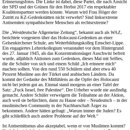
Erinnerungsfotos. Die Linke ist dabei, diese Partei, die nach Ansicht
der SPD und der Grünen für den Herbst 2017 ein respektabler
Koalitionspartner werden könnte. Warum wird Frau Höger der
Zutritt zu KZ-Gedenkstätten nicht verwehrt? Sind linksextreme
Antisemiten sympathischere Menschen als rechtsextreme?
Die „Westdeutsche Allgemeine Zeitung“, bekannt auch als WAZ,
berichtete vorgestern über das Holocaust-Gedenken an einer
Gelsenkirchener Schule, am Weiterbildungskolleg Emscher-Lippe.
Ein engagiertes Lehrerkollegium veranstaltet vor dem Hintergrund
des 27. Januar 1945, als das Konzentrationslager Auschwitz befreit
wurde, alljählich Aktionen zum Gedenken, dieses Mal mit Selfies,
die die Schüler von sich und einem Schild „Ich erinnere mich“
machen sollten. Von den rund 550 Schülern sind aber etwa 40
Prozent Muslime aus der Türkei und arabischen Ländern. Da
kommt der Gedanke des Mitfühlens an die Opfer des Holocaust
nicht bei jedem gut an. Einmal stand morgens an einer Tafel der
Satz: „Fuck Israel, free Palestine“. Der Urheber wurde nie ausfindig
gemacht. Andere Schüler verweigern die Teilnahme an der Aktion,
auch weil sie befürchten, dann zu Hause oder – Neudeutsch – in der
muslimischen Community in der Nachbarschaft Ärger zu
bekommen. Andere hätten gefragt: „Warum immer die Juden? Es
gibt schließlich auch andere Probleme auf der Welt.“
Ist Antisemitismus also akzeptabel, wenn er von Muslimen kommt?