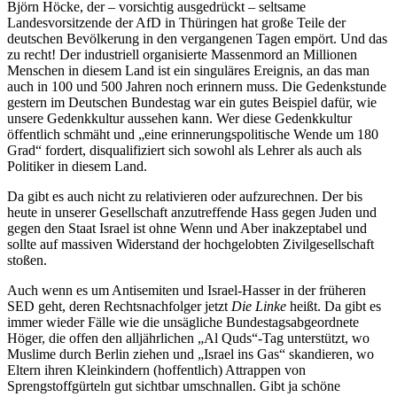
Björn Höcke, der – vorsichtig ausgedrückt – seltsame
Landesvorsitzende der AfD in Thüringen hat große Teile der
deutschen Bevölkerung in den vergangenen Tagen empört. Und das
zu recht! Der industriell organisierte Massenmord an Millionen
Menschen in diesem Land ist ein singuläres Ereignis, an das man
auch in 100 und 500 Jahren noch erinnern muss. Die Gedenkstunde
gestern im Deutschen Bundestag war ein gutes Beispiel dafür, wie
unsere Gedenkkultur aussehen kann. Wer diese Gedenkkultur
öffentlich schmäht und „eine erinnerungspolitische Wende um 180
Grad“ fordert, disqualifiziert sich sowohl als Lehrer als auch als
Politiker in diesem Land.
Da gibt es auch nicht zu relativieren oder aufzurechnen. Der bis
heute in unserer Gesellschaft anzutreffende Hass gegen Juden und
gegen den Staat Israel ist ohne Wenn und Aber inakzeptabel und
sollte auf massiven Widerstand der hochgelobten Zivilgesellschaft
stoßen.
Auch wenn es um Antisemiten und Israel-Hasser in der früheren
SED geht, deren Rechtsnachfolger jetzt
Die Linke
heißt. Da gibt es
immer wieder Fälle wie die unsägliche Bundestagsabgeordnete
Höger, die offen den alljährlichen „Al Quds“-Tag unterstützt, wo
Muslime durch Berlin ziehen und „Israel ins Gas“ skandieren, wo
Eltern ihren Kleinkindern (hoffentlich) Attrappen von
Sprengstoffgürteln gut sichtbar umschnallen. Gibt ja schöne