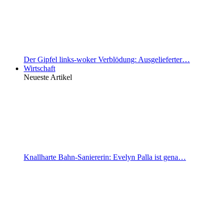
Der Gipfel links-woker Verblödung: Ausgelieferter…
Wirtschaft
Neueste Artikel
Knallharte Bahn-Saniererin: Evelyn Palla ist gena…