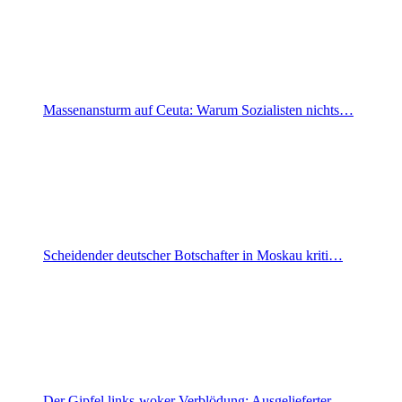
Massenansturm auf Ceuta: Warum Sozialisten nichts…
Scheidender deutscher Botschafter in Moskau kriti…
Der Gipfel links-woker Verblödung: Ausgelieferter…