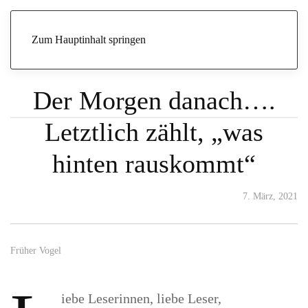
Start
Archive
Früher Vogel
Der Morgen danach…. Letztlich
zählt, „was hinten rauskommt“
Zum Hauptinhalt springen
Der Morgen danach….
Letztlich zählt, „was
hinten rauskommt“
7. März, 2021
Früher Vogel
iebe Leserinnen, liebe Leser,