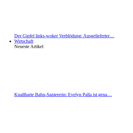
Der Gipfel links-woker Verblödung: Ausgelieferter…
Wirtschaft
Neueste Artikel
Knallharte Bahn-Saniererin: Evelyn Palla ist gena…