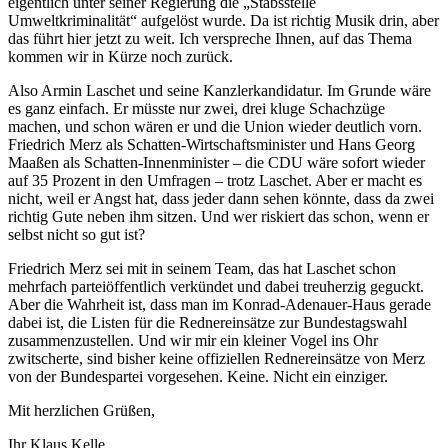
eigentlich unter seiner Regierung die „Stabsstelle
Umweltkriminalität“ aufgelöst wurde. Da ist richtig Musik drin, aber
das führt hier jetzt zu weit. Ich verspreche Ihnen, auf das Thema
kommen wir in Kürze noch zurück.
Also Armin Laschet und seine Kanzlerkandidatur. Im Grunde wäre
es ganz einfach. Er müsste nur zwei, drei kluge Schachzüge
machen, und schon wären er und die Union wieder deutlich vorn.
Friedrich Merz als Schatten-Wirtschaftsminister und Hans Georg
Maaßen als Schatten-Innenminister – die CDU wäre sofort wieder
auf 35 Prozent in den Umfragen – trotz Laschet. Aber er macht es
nicht, weil er Angst hat, dass jeder dann sehen könnte, dass da zwei
richtig Gute neben ihm sitzen. Und wer riskiert das schon, wenn er
selbst nicht so gut ist?
Friedrich Merz sei mit in seinem Team, das hat Laschet schon
mehrfach parteiöffentlich verkündet und dabei treuherzig geguckt.
Aber die Wahrheit ist, dass man im Konrad-Adenauer-Haus gerade
dabei ist, die Listen für die Rednereinsätze zur Bundestagswahl
zusammenzustellen. Und wir mir ein kleiner Vogel ins Ohr
zwitscherte, sind bisher keine offiziellen Rednereinsätze von Merz
von der Bundespartei vorgesehen. Keine. Nicht ein einziger.
Mit herzlichen Grüßen,
Ihr Klaus Kelle