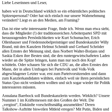
Liebe Leserinnen und Leser,
haben wir in Deutschland wirklich so ein erbärmliches politisches
Spitzenpersonal? Oder hat sich einfach nur unsere Wahrnehmung
verändert? Liegt es an den Medien, am Framing?
Das ist eine sehr interessante Frage, finde ich. Wenn man etwa sieht,
dass die Mitglieder (!) der traditionsreichen Arbeiterpartei SPD mit
herausragenden Persönlichkeiten wie Kurt Schumacher, Erich
Ollenhauser und Friedensnobelpreisträger und Bundeskanzler Willy
Brand, mit den Kanzlern Helmut Schmidt und Gerhard Schröder
allen Ernstes der Meinung sind, dass Norbert Walter-Borjans und
Saskia Esken ihre Besten sind, die den runtergewirtschafteten Laden
wieder an die Spitze bringen, kann man nur noch den Kopf
schütteln. Oder schauen Sie sich die CDU an, die allen Ernstes den
Mann, der in allen Umfragen bei Parteivolk und Volk-Volk
abgeschlagener Letzter war, erst zum Parteivorsitzenden und dann
zum Kanzlerkandidaten wählten, einfach weil sie ihren persönlichen
Status Quo nicht verändern wollten und sich sogar wieder für Politik
interessieren müssten.
Annalana Baerbock soll Bundeskanzlerin werden. Wirklich? Unsere
Nummer 1 im Kräftemessen mit den Großen der Welt. Die
„vergisst“, Einkünfte vorschriftsmäßig anzumelden? Deren
Talkshow-Auftritte bisweilen Mitleid erregen? Mit Putin, Biden und