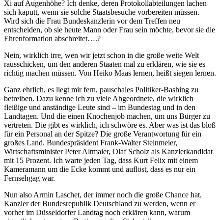
Xi auf Augenhöhe? Ich denke, deren Protokollabteilungen lachen
sich kaputt, wenn sie solche Staatsbesuche vorbereiten müssen.
Wird sich die Frau Bundeskanzlerin vor dem Treffen neu
entscheiden, ob sie heute Mann oder Frau sein möchte, bevor sie die
Ehrenformation abschreitet….?
Nein, wirklich irre, wen wir jetzt schon in die große weite Welt
rausschicken, um den anderen Staaten mal zu erklären, wie sie es
richtig machen müssen. Von Heiko Maas lernen, heißt siegen lernen.
Ganz ehrlich, es liegt mir fern, pauschales Politiker-Bashing zu
betreiben. Dazu kenne ich zu viele Abgeordnete, die wirklich
fleißige und anständige Leute sind – im Bundestag und in den
Landtagen. Und die einen Knochenjob machen, um uns Bürger zu
vertreten. Die gibt es wirklich, ich schwöre es. Aber was ist das bloß
für ein Personal an der Spitze? Die große Verantwortung für ein
großes Land. Bundespräsident Frank-Walter Steinmeier,
Wirtschaftsminister Peter Altmaier, Olaf Scholz als Kanzlerkandidat
mit 15 Prozent. Ich warte jeden Tag, dass Kurt Felix mit einem
Kameramann um die Ecke kommt und auflöst, dass es nur ein
Fernsehgag war.
Nun also Armin Laschet, der immer noch die große Chance hat,
Kanzler der Bundesrepublik Deutschland zu werden, wenn er
vorher im Düsseldorfer Landtag noch erklären kann, warum