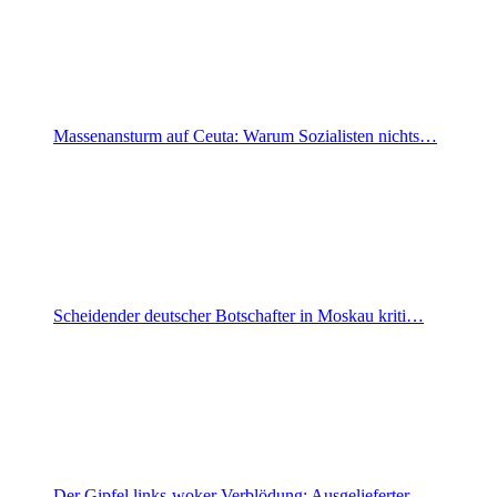
Massenansturm auf Ceuta: Warum Sozialisten nichts…
Scheidender deutscher Botschafter in Moskau kriti…
Der Gipfel links-woker Verblödung: Ausgelieferter…