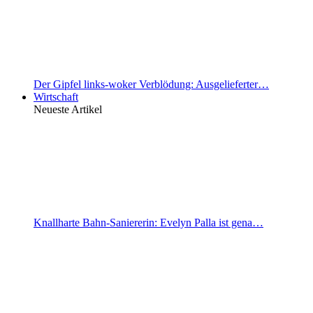
Der Gipfel links-woker Verblödung: Ausgelieferter…
Wirtschaft
Neueste Artikel
Knallharte Bahn-Saniererin: Evelyn Palla ist gena…