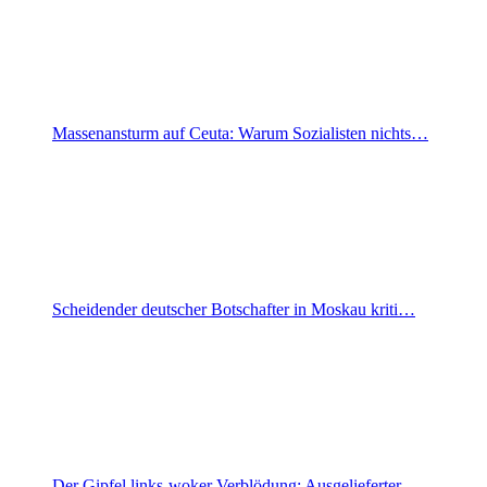
Massenansturm auf Ceuta: Warum Sozialisten nichts…
Scheidender deutscher Botschafter in Moskau kriti…
Der Gipfel links-woker Verblödung: Ausgelieferter…