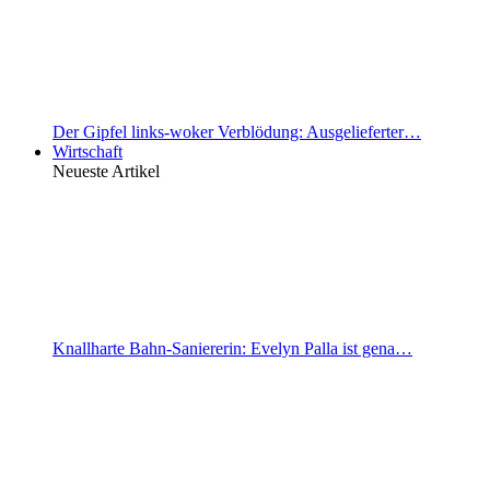
Der Gipfel links-woker Verblödung: Ausgelieferter…
Wirtschaft
Neueste Artikel
Knallharte Bahn-Saniererin: Evelyn Palla ist gena…