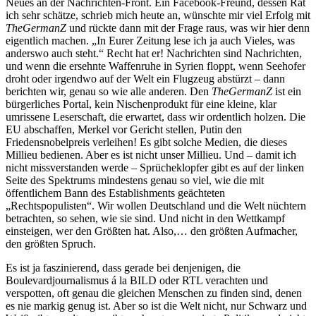
Neues an der Nachrichten-Front. Ein Facebook-Freund, dessen Rat
ich sehr schätze, schrieb mich heute an, wünschte mir viel Erfolg mit
TheGermanZ
und rückte dann mit der Frage raus, was wir hier denn
eigentlich machen. „In Eurer Zeitung lese ich ja auch Vieles, was
anderswo auch steht.“ Recht hat er! Nachrichten sind Nachrichten,
und wenn die ersehnte Waffenruhe in Syrien floppt, wenn Seehofer
droht oder irgendwo auf der Welt ein Flugzeug abstürzt – dann
berichten wir, genau so wie alle anderen. Den
TheGermanZ
ist ein
bürgerliches Portal, kein Nischenprodukt für eine kleine, klar
umrissene Leserschaft, die erwartet, dass wir ordentlich holzen. Die
EU abschaffen, Merkel vor Gericht stellen, Putin den
Friedensnobelpreis verleihen! Es gibt solche Medien, die dieses
Millieu bedienen. Aber es ist nicht unser Millieu. Und – damit ich
nicht missverstanden werde – Sprücheklopfer gibt es auf der linken
Seite des Spektrums mindestens genau so viel, wie die mit
öffentlichem Bann des Establishments geächteten
„Rechtspopulisten“. Wir wollen Deutschland und die Welt nüchtern
betrachten, so sehen, wie sie sind. Und nicht in den Wettkampf
einsteigen, wer den Größten hat. Also,… den größten Aufmacher,
den größten Spruch.
Es ist ja faszinierend, dass gerade bei denjenigen, die
Boulevardjournalismus á la BILD oder RTL verachten und
verspotten, oft genau die gleichen Menschen zu finden sind, denen
es nie markig genug ist. Aber so ist die Welt nicht, nur Schwarz und