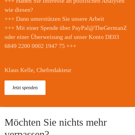
+++ Haben Sie Interesse an politischen Analysen
wie diesen?
+++ Dann unterstützen Sie unsere Arbeit
+++ Mit einer Spende über PayPal@TheGermanZ
oder einer Überweisung auf unser Konto DE03
6849 2200 0002 1947 75 +++
Klaus Kelle, Chefredakteur
Jetzt spenden
Möchten Sie nichts mehr
verpassen?