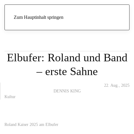
Start
Archive
Natur & Heimat
Kultur
„Kaisermania“ am
Elbufer: Roland und Band – erste Sahne
Zum Hauptinhalt springen
„Kaisermania“ am
Elbufer: Roland und Band
– erste Sahne
22. Aug., 2025
DENNIS KING
Kultur
Roland Kaiser 2025 am Elbufer