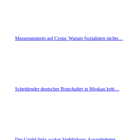
Massenansturm auf Ceuta: Warum Sozialisten nichts…
Scheidender deutscher Botschafter in Moskau kriti…
Der Gipfel links-woker Verblödung: Ausgelieferter…