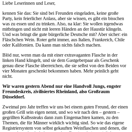
Liebe Leserinnen und Leser,
kennen Sie das: Sie sind bei Freunden eingeladen, keine große
Party, kein feierlicher Anlass, aber sie wissen, es gibt ein bisschen
was zu essen und zu trinken. Also, na klar: Sie wollen irgendwas
mitbringen und nicht mit leeren Händen an der Haustür klingeln.
Und was bringt die gute bürgerliche Deutsche mit? Aber sicher: ein
Fläschchen Wein. Roter geht immer, aus Italien, Frankreich, Chile
oder Kalifornien. Da kann man nichts falsch machen.
Blöd nur, wenn man da mit einer extravaganten Flasche in der
linken Hand klingelt, und sie dem Gastgeberpaar als Geschenk
genau diese Flasche überreichen, die sie selbst von den Beiden vor
vier Monaten geschenkt bekommen haben. Mehr peinlich geht
nicht.
Wir waren gestern Abend nur eine Handvoll Jungs, engster
Freundeskreis, zivilisiertes Rheinland, also Großraum
Düsseldorf.
Zweimal pro Jahr treffen wir uns bei einem guten Freund, der einen
großen Grill sein eigen nennt, und wo wir nach den – gestern –
gegrillten Kalbssteaks dann zum Eingemachten kamen, zu den
Themen, die für Männer wirklich wichtig sind. So wie das eigene
Registriersystem von selbst gekauften Weinflaschen und denen, die