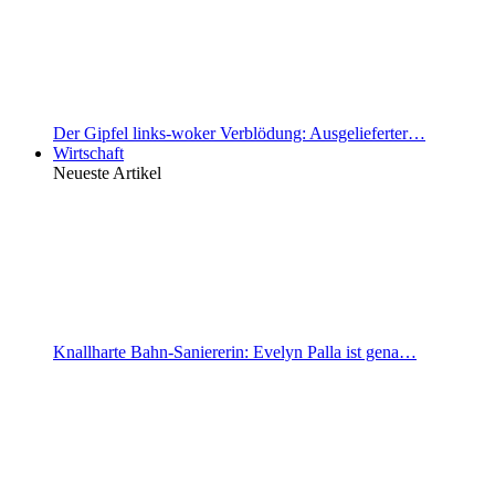
Der Gipfel links-woker Verblödung: Ausgelieferter…
Wirtschaft
Neueste Artikel
Knallharte Bahn-Saniererin: Evelyn Palla ist gena…