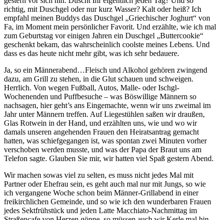
gestern vor sich hin. Duscht Ihr eigentlich jeden Tag? Und so
richtig, mit Duschgel oder nur kurz Wasser? Kalt oder heiß? Ich
empfahl meinen Buddys das Duschgel „Griechischer Joghurt“ von
Fa, im Moment mein persönlicher Favorit. Und erzählte, wie ich mal
zum Geburtstag vor einigen Jahren ein Duschgel „Buttercookie“
geschenkt bekam, das wahrscheinlich coolste meines Lebens. Und
dass es das heute nicht mehr gibt, was ich sehr bedauere.
Ja, so ein Männerabend…Fleisch und Alkohol gehören zwingend
dazu, am Grill zu stehen, in die Glut schauen und schweigen.
Herrlich. Von wegen Fußball, Autos, Malle- oder Ischgl-
Wochenenden und Puffbesuche – was Böswillige Männern so
nachsagen, hier geht’s ans Eingemachte, wenn wir uns zweimal im
Jahr unter Männern treffen. Auf Liegestühlen saßen wir draußen,
Glas Rotwein in der Hand, und erzählten uns, wie und wo wir
damals unseren angehenden Frauen den Heiratsantrag gemacht
hatten, was schiefgegangen ist, was spontan zwei Minuten vorher
verschoben werden musste, und was der Papa der Braut uns am
Telefon sagte. Glauben Sie mir, wir hatten viel Spaß gestern Abend.
Wir machen sowas viel zu selten, es muss nicht jedes Mal mit
Partner oder Ehefrau sein, es geht auch mal nur mit Jungs, so wie
ich vergangene Woche schon beim Männer-Grillabend in einer
freikirchlichen Gemeinde, und so wie ich den wunderbaren Frauen
jedes Sektfrühstück und jeden Latte Macchiato-Nachmittag im
Straßencafe von Herzen gönne, so müssen auch wir Kerle mal hin