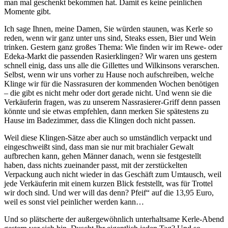
man mal geschenkt bekommen hat. Damit es keine peinlichen
Momente gibt.
Ich sage Ihnen, meine Damen, Sie würden staunen, was Kerle so
reden, wenn wir ganz unter uns sind, Steaks essen, Bier und Wein
trinken. Gestern ganz großes Thema: Wie finden wir im Rewe- oder
Edeka-Markt die passenden Rasierklingen? Wir waren uns gestern
schnell einig, dass uns alle die Gillettes und Wilkinsons verarschen.
Selbst, wenn wir uns vorher zu Hause noch aufschreiben, welche
Klinge wir für die Nassrasuren der kommenden Wochen benötigen
– die gibt es nicht mehr oder dort gerade nicht. Und wenn sie die
Verkäuferin fragen, was zu unserem Nassrasierer-Griff denn passen
könnte und sie etwas empfehlen, dann merken Sie spätestens zu
Hause im Badezimmer, dass die Klingen doch nicht passen.
Weil diese Klingen-Sätze aber auch so umständlich verpackt und
eingeschweißt sind, dass man sie nur mit brachialer Gewalt
aufbrechen kann, gehen Männer danach, wenn sie festgestellt
haben, dass nichts zueinander passt, mit der zerstückelten
Verpackung auch nicht wieder in das Geschäft zum Umtausch, weil
jede Verkäuferin mit einem kurzen Blick feststellt, was für Trottel
wir doch sind. Und wer will das denn? Pfeif“ auf die 13,95 Euro,
weil es sonst viel peinlicher werden kann…
Und so plätscherte der außergewöhnlich unterhaltsame Kerle-Abend