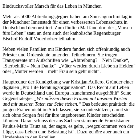
Eindrucksvoller Marsch für das Leben in München
Mehr als 5000 Abtreibungsgegner haben am Samstagnachmittag in
der Münchner Innenstadt für einen verbesserten Lebensschutz in
Deutschland demonstriert. Zum fünften Mal fand dort der „Marsch
fürs Leben“ statt, an dem auch der katholische Regensburger
Bischof Rudolf Voderholzer teilnahm.
Neben vielen Familien mit Kindern fanden sich offenkundig auch
Priester und Ordensleute unter den Teilnehmern. Sie trugen
Transparente mit Aufschriften wie „Abtreibung? – Nein Danke“,
„Sterbehilfe – Nein Danke“, „Väter werden durch Liebe zu Helden“
oder „Mutter werden – mehr Frau sein geht nicht“.
Hauptredner der Kundgebung war Kristijan Aufiero, Gründer einer
digitalen „Pro Life Beratungsorganisation“. Das Recht auf Leben
werde in Deutschland und Europa „zunehmend ausgehöhlt“ Seine
Gegenstrategie:
„Wir müssen diesen Frauen mit unseren Worten
und mit unseren Taten zur Seite stehen.“
Das bedeutet praktisch: die
jungen Frauen nicht im Stich lassen, sie zu unterstützen, damit sie
sich ohne Sorgen frei für ihre ungeborenen Kinder entscheiden
könnten. Daran schloss der aus Sachsen stammende Franziskaner
Paulus-Maria Tautz an, der sagte, es gelte, „wegzukommen von der
Lüge, dass Leben eine Belastung ist“. Dazu gehöre aber auch ein
Umdenken in den Familien.