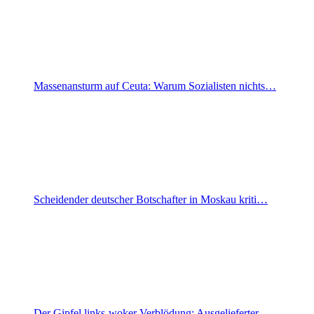
Massenansturm auf Ceuta: Warum Sozialisten nichts…
Scheidender deutscher Botschafter in Moskau kriti…
Der Gipfel links-woker Verblödung: Ausgelieferter…