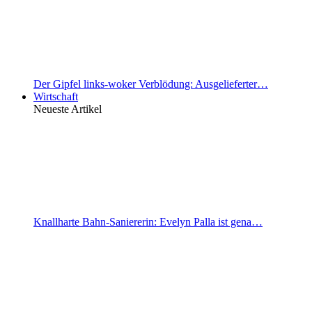
Der Gipfel links-woker Verblödung: Ausgelieferter…
Wirtschaft
Neueste Artikel
Knallharte Bahn-Saniererin: Evelyn Palla ist gena…