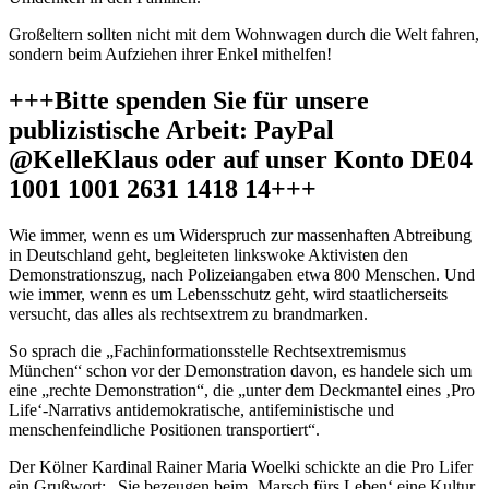
Großeltern sollten nicht mit dem Wohnwagen durch die Welt fahren,
sondern beim Aufziehen ihrer Enkel mithelfen!
+++Bitte spenden Sie für unsere
publizistische Arbeit: PayPal
@KelleKlaus oder auf unser Konto DE04
1001 1001 2631 1418 14+++
Wie immer, wenn es um Widerspruch zur massenhaften Abtreibung
in Deutschland geht, begleiteten linkswoke Aktivisten den
Demonstrationszug, nach Polizeiangaben etwa 800 Menschen. Und
wie immer, wenn es um Lebensschutz geht, wird staatlicherseits
versucht, das alles als rechtsextrem zu brandmarken.
So sprach die „Fachinformationsstelle Rechtsextremismus
München“ schon vor der Demonstration davon, es handele sich um
eine „rechte Demonstration“, die „unter dem Deckmantel eines ‚Pro
Life‘-Narrativs antidemokratische, antifeministische und
menschenfeindliche Positionen transportiert“.
Der Kölner Kardinal Rainer Maria Woelki schickte an die Pro Lifer
ein Grußwort: „Sie bezeugen beim ‚Marsch fürs Leben‘ eine Kultur