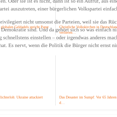
en. Oder sie ist es nicht, dann ist so ein Aufruf, aus ein
rtei auszutreten, einer bürgerlichen Volkspartei einfa
ivilegiert nicht umsonst die Parteien, weil sie das Rüc
globalen Geldadels spricht Papst
Christliche Volkskirchen in Deutschlan
 Demokratie sind. Und da gehört sich so was einfach n
verlieren…
g schnellstens einstellen – oder irgendwas anderes mac
 hat. Es nervt, wenn die Politik die Bürger nicht ernst 
e
lichterloh: Ukraine attackiert
Das Desaster im Sumpf: Vor 65 Jahren 
d…