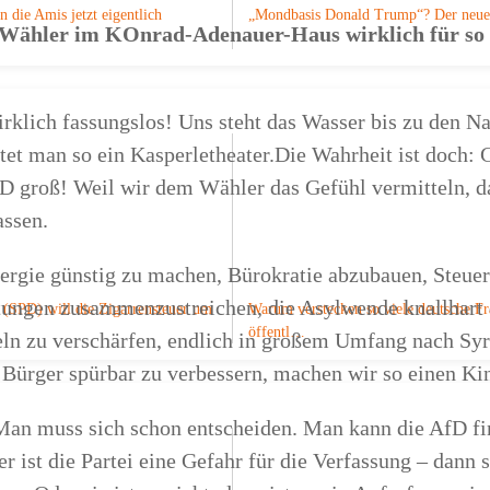
n die Amis jetzt eigentlich
„Mondbasis Donald Trump“? Der ne
 Wähler im KOnrad-Adenauer-Haus wirklich für so 
rklich fassungslos! Uns steht das Wasser bis zu den N
ltet man so ein Kasperletheater.Die Wahrheit ist doch:
D groß! Weil wir dem Wähler das Gefühl vermitteln, da
assen.
nergie günstig zu machen, Bürokratie abzubauen, Steue
stungen zusammenzustreichen, die Asylwende knallhart 
 (SPD) will die Zigarrensteuer um
Warum verstecken so viele deutsche F
öffentl…
ln zu verschärfen, endlich in großem Umfang nach Sy
 Bürger spürbar zu verbessern, machen wir so einen Ki
an muss sich schon entscheiden. Man kann die AfD f
er ist die Partei eine Gefahr für die Verfassung – dann 