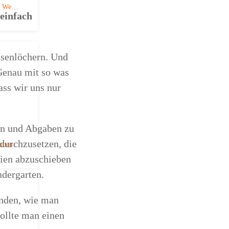
ue We…
einfach
asenlöchern. Und
 Genau mit so was
ss wir uns nur
rn und Abgaben zu
durchzusetzen, die
rauen
rien abzuschieben
ndergarten.
inden, wie man
sollte man einen