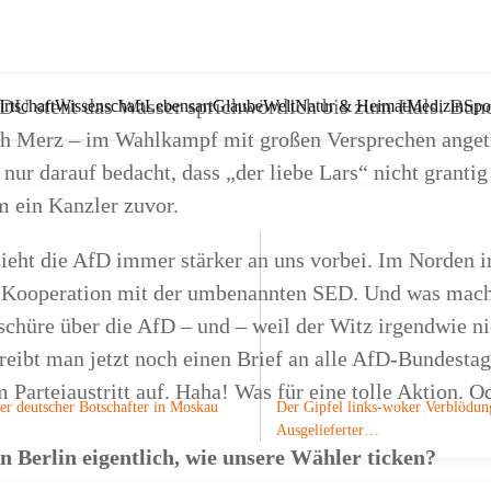
CDU steht das Wasser sprichwörtlich bis zum Hals. Bun
rtschaft
Wissenschaft
Lebensart
Glaube
Welt
Natur & Heimat
Medizin
Spo
ch Merz – im Wahlkampf mit großen Versprechen angetr
nur darauf bedacht, dass „der liebe Lars“ nicht grantig 
m ein Kanzler zuvor.
ieht die AfD immer stärker an uns vorbei. Im Norden ir
r Kooperation mit der umbenannten SED. Und was mac
chüre über die AfD – und – weil der Witz irgendwie nic
hreibt man jetzt noch einen Brief an alle AfD-Bundesta
m Parteiaustritt auf. Haha! Was für eine tolle Aktion. O
er deutscher Botschafter in Moskau
Der Gipfel links-woker Verblödun
Ausgelieferter…
 Berlin eigentlich, wie unsere Wähler ticken?