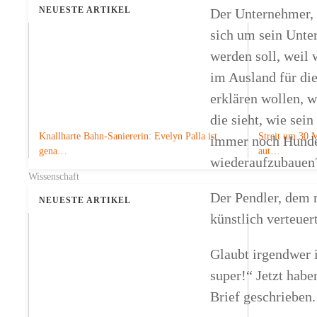
NEUESTE ARTIKEL
Der Unternehmer, d
sich um sein Unt
werden soll, weil
im Ausland für di
erklären wollen, w
die sieht, wie sei
Knallharte Bahn-Saniererin: Evelyn Palla ist
Streit um 30 M
immer noch Hunder
gena…
aut…
wiederaufzubauen
Wissenschaft
Der Pendler, dem 
NEUESTE ARTIKEL
künstlich verteuer
Glaubt irgendwer i
super!“ Jetzt hab
Brief geschrieben