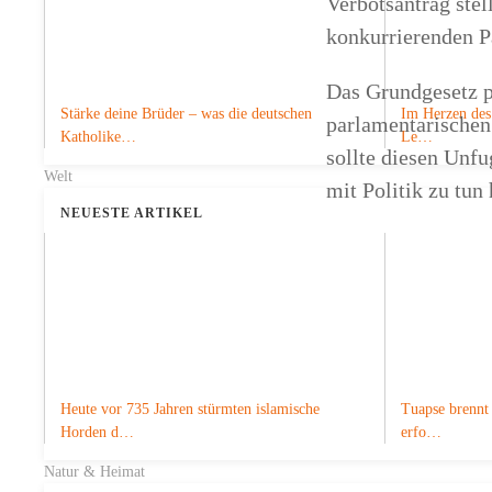
Verbotsantrag stell
konkurrierenden Pa
Das Grundgesetz pr
Stärke deine Brüder – was die deutschen
Im Herzen des 
parlamentarischen
Katholike…
Le…
sollte diesen Unfu
Welt
mit Politik zu tun
NEUESTE ARTIKEL
Zurück zur Startseit
Heute vor 735 Jahren stürmten islamische
Tuapse brennt 
NEUESTE INNEN
Horden d…
erfo…
NEUESTE POLITIK
Natur & Heimat