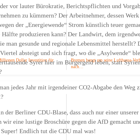
er vor lauter Bürokratie, Berichtspflichten und Vorgab
ernehmen zu kümmern? Der Arbeitnehmer, dessen Werk
 wegen der „Energiewende“ Strom künstlich teuer gema
e Hälfte produzieren kann? Der Landwirt, dem irgend
ie man gesunde und regionale Lebensmittel herstellt? D
n Viertel absteigt und sich fragt, wo die „Asylwende“ b
illionen Dollar Investition für
Bremen bangt um seine Lufthansa-Ver
ttausende Syrer hier im Bürgergeld leben, statt Syrie
nach…
?
man jedes Jahr mit irgendeiner CO2-Abgabe den Weg z
t?
n der Berliner CDU-Blase, dass auch nur einer unserer
en wir eine lustige Broschüre gegen die AfD gemacht un
. Super! Endlich tut die CDU mal was!