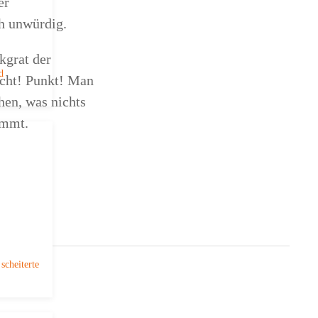
er
ch unwürdig.
kgrat der
d
icht! Punkt! Man
hen, was nichts
nimmt.
scheiterte