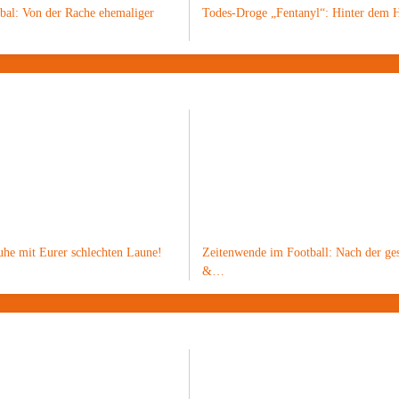
obal: Von der Rache ehemaliger
Todes-Droge „Fentanyl“: Hinter dem
sen wie diesen?
manZ
3 6849 2200 0002 1947 75 +++
uhe mit Eurer schlechten Laune!
Zeitenwende im Football: Nach der ges
&…