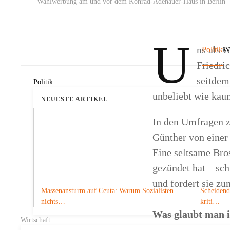
Wahlwerbung am und vor dem Konrad-Adenauer-Haus in Berlin
U
ns als 
Politik
Wi
Friedri
seitdem 
Politik
unbeliebt wie kau
NEUESTE ARTIKEL
In den Umfragen z
Günther von eine
Eine seltsame Bros
gezündet hat – sc
und fordert sie zu
Massenansturm auf Ceuta: Warum Sozialisten
Scheidend
nichts…
kriti…
Was glaubt man in
Wirtschaft