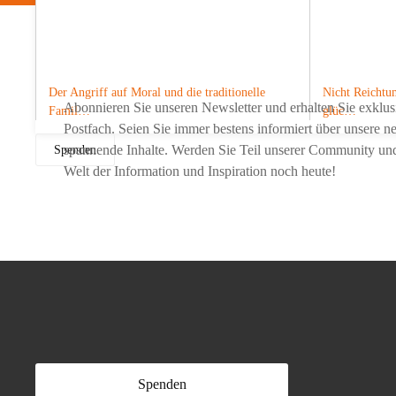
Möchten Sie nichts mehr 
Der Angriff auf Moral und die traditionelle
Nicht Reichtum
Abonnieren Sie unseren Newsletter und erhalten Sie exklusi
Famil…
glüc…
Postfach. Seien Sie immer bestens informiert über unsere 
spannende Inhalte. Werden Sie Teil unserer Community und s
Spenden
Welt der Information und Inspiration noch heute!
Spenden