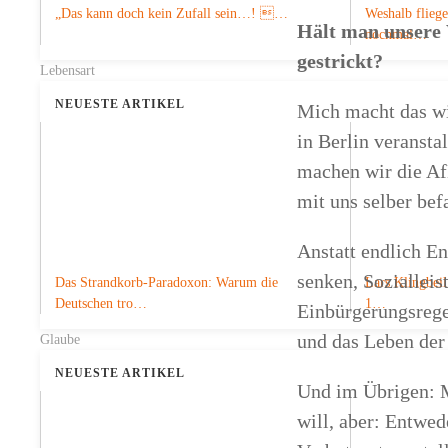
„Das kann doch kein Zufall sein…! …
Weshalb fliege
Hält man unsere
nochmal…
gestrickt?
Lebensart
NEUESTE ARTIKEL
Mich macht das wi
in Berlin veransta
machen wir die Af
mit uns selber bef
Anstatt endlich E
senken, Soziallei
Das Strandkorb-Paradoxon: Warum die
Lars Klingbeil
Deutschen tro…
1…
Einbürgerungsrege
und das Leben der
Glaube
NEUESTE ARTIKEL
Und im Übrigen: M
will, aber: Entwed