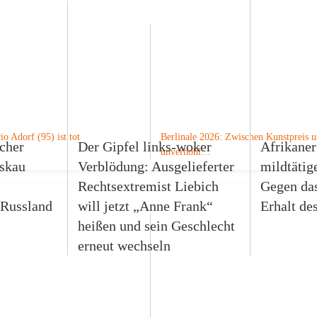
o Adorf (95) ist tot
Berlinale 2026: Zwischen Kunstpreis 
cher
Der Gipfel links-woker
Afrikaner
unverhohl…
oskau
Verblödung: Ausgelieferter
mildtätig
Rechtsextremist Liebich
Gegen das
 Russland
will jetzt „Anne Frank“
Erhalt de
heißen und sein Geschlecht
erneut wechseln