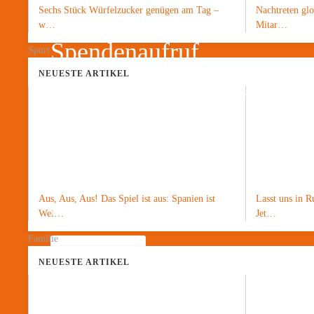
Sechs Stück Würfelzucker genügen am Tag –
Nachtreten gl
w…
Mitar…
Spendenaufruf
Sport
NEUESTE ARTIKEL
+++ Haben Sie Interesse an politischen Analy
+++ Dann unterstützen Sie unsere Arbeit
+++ Mit einer Spende über PayPal@TheGer
oder einer Überweisung auf unser Konto DE0
Aus, Aus, Aus! Das Spiel ist aus: Spanien ist
Lasst uns in R
Klaus Kelle, Chefredakteur
Wel…
Jet…
Familie
Jetzt spenden
NEUESTE ARTIKEL