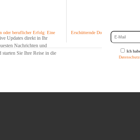
verpassen?
 oder beruflicher Erfolg: Eine
Erschütternde Doku „Tatort Kita“: H
ve Updates direkt in Ihr
neuesten Nachrichten und
Ich hab
tarten Sie Ihre Reise in die
Datenschutz