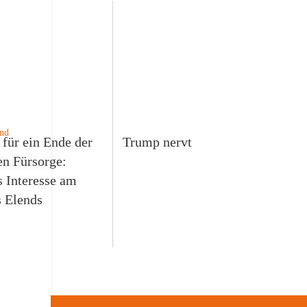
und
 für ein Ende der
Trump nervt
en Fürsorge:
 Interesse am
s Elends