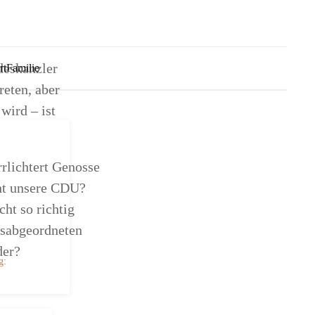
deskanzler
rt
Familie
eten, aber
wird – ist
rlichtert Genosse
ht unsere CDU?
ht so richtig
gsabgeordneten
der?
g: