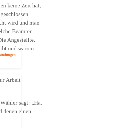
en keine Zeit hat,
 geschlossen
cht wird und man
welche Beamten
ie Angestellte,
leibt und warum
bindungen
n
ur Arbeit
 Wähler sagt: „Ha,
d denen einen