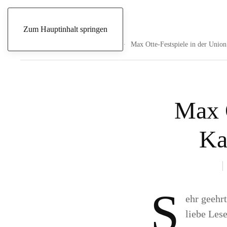
Freitag, 7. August 2026
Zum Hauptinhalt springen
Start
Archive
Früher Vogel
Max Otte-Festspiele in der Union
Max O
Ka
S
ehr geehr
liebe Les