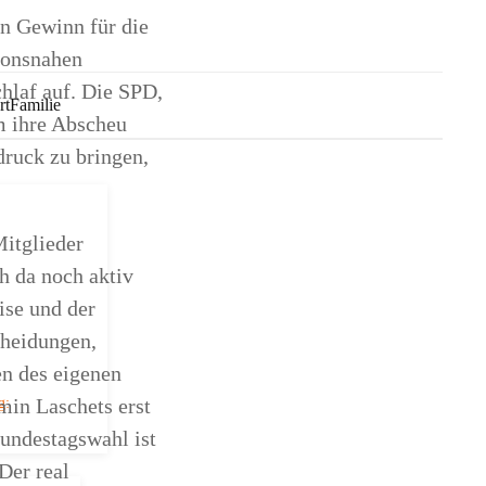
in Gewinn für die
ionsnahen
hlaf auf. Die SPD,
rt
Familie
m ihre Abscheu
ruck zu bringen,
itglieder
h da noch aktiv
ise und der
cheidungen,
en des eigenen
min Laschets erst
g:
undestagswahl ist
Der real