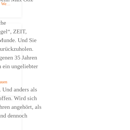
ue We…
che
gel“, ZEIT,
 Munde. Und Sie
 zurückzuholen.
genen 35 Jahren
 ein ungeliebter
rauen
. Und anders als
ffen. Wird sich
hren angehört, als
und dennoch