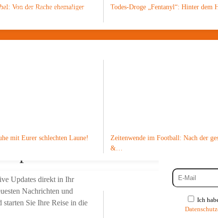
obal: Von der Rache ehemaliger
Todes-Droge „Fentanyl“: Hinter dem
3 6849 2200 0002 1947 75 +++
uhe mit Eurer schlechten Laune!
Zeitenwende im Football: Nach der ges
verpassen?
&…
ve Updates direkt in Ihr
neuesten Nachrichten und
Ich hab
tarten Sie Ihre Reise in die
Datenschutz