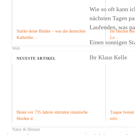
Wie so oft kann ic
nächsten Tagen pa
Laufenden, was pa
Stärke deine Brüder – was die deutschen
Im Herzen des 
Katholike…
Le…
Einen sonnigen St
Welt
Ihr Klaus Kelle
NEUESTE ARTIKEL
Zurück zur Startseit
Heute vor 735 Jahren stürmten islamische
Tuapse brennt 
NEUESTE FRÜHER VOGEL
Horden d…
erfo…
Natur & Heimat