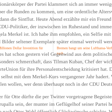
tionärskörper der Partei klammert sich an immer weni
über die Runden zu kommen, um eine ordentliche Alters
dann die Sintflut. Heute Abend erzählte mir ein Freun
DU-Politiker, der inzwischen im Ruhestand und immer
gela Merkel ist. Ich habe ihm empfohlen, ein Selfie m
 Bilder seltener Exemplare später einmal wertvoll wer
illionen Dollar Investition für
Bremen bangt um seine Lufthansa-Ver
s hat schon gestern viel Gegenwind aus dem politisch
nach…
sonders schmerzhaft, dass Tilman Kuban, Chef der wic
teUnion für ihre Personalentscheidung kritisiert hat. 
r selbst mit dem Merkel-Kurs vergangener Jahr hadert.
ielen wollen, wer denn überhaupt noch in der CDU Deut
 für Otte dürfte die per Twitter vorgetragene Begeist
rupalla sein, der munter im Geflügelhof seiner Partei 
ten nach Ottes Wahl öffentlich Glückwünsche schickte.