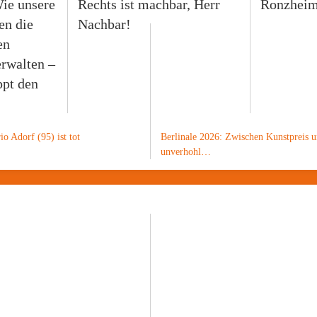
ie unsere
Rechts ist machbar, Herr
Ronzheime
en die
Nachbar!
en
rwalten –
ppt den
o Adorf (95) ist tot
Berlinale 2026: Zwischen Kunstpreis 
unverhohl…
sen wie diesen?
manZ