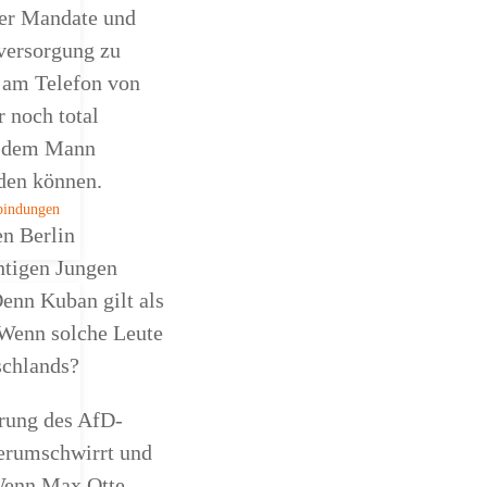
ger Mandate und
versorgung zu
d am Telefon von
 noch total
it dem Mann
den können.
bindungen
en Berlin
htigen Jungen
Denn Kuban gilt als
 Wenn solche Leute
schlands?
erung des AfD-
herumschwirrt und
 Wenn Max Otte