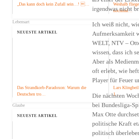
„Das kann doch kein Zufall sein…! …
Weshalb fliege
irgendwas nicht b
nochmal…
Lebensart
Ich weiß nicht, wi
NEUESTE ARTIKEL
Aufmerksamkeit wi
WELT, NTV – Otte 
wissen, dass ich s
Aber als Medienma
oft erlebt, wie he
Player für Feuer u
Das Strandkorb-Paradoxon: Warum die
Lars Klingbeil
Deutschen tro…
1…
Die nächsten Woch
bei Bundesliga-Sp
Glaube
Max Otte durchsetz
NEUESTE ARTIKEL
politische Kraft 
politisch überleb