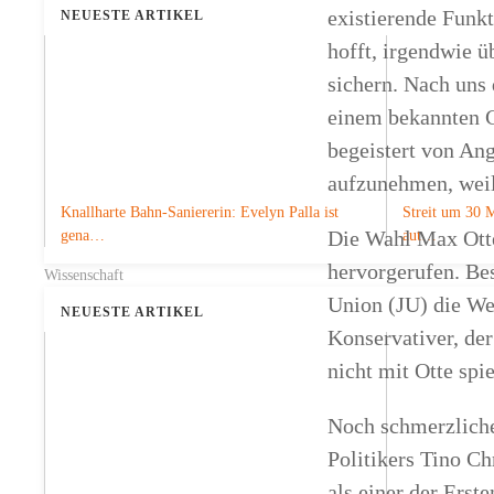
existierende Funk
NEUESTE ARTIKEL
hofft, irgendwie 
sichern. Nach uns 
einem bekannten C
begeistert von An
aufzunehmen, weil
Knallharte Bahn-Saniererin: Evelyn Palla ist
Streit um 30 M
Die Wahl Max Otte
gena…
aut…
hervorgerufen. Be
Wissenschaft
Union (JU) die Wer
NEUESTE ARTIKEL
Konservativer, de
nicht mit Otte sp
Noch schmerzlicher
Politikers Tino Ch
als einer der Ers