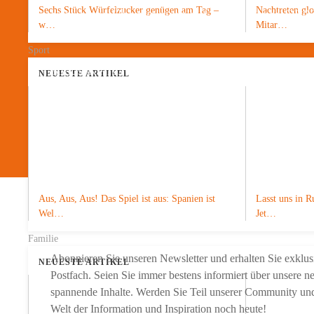
Sechs Stück Würfelzucker genügen am Tag –
Nachtreten gl
oder einer Überweisung auf unser Konto DE0
w…
Mitar…
Sport
Klaus Kelle, Chefredakteur
NEUESTE ARTIKEL
Jetzt spenden
Aus, Aus, Aus! Das Spiel ist aus: Spanien ist
Lasst uns in R
Möchten Sie nichts mehr 
Wel…
Jet…
Familie
Abonnieren Sie unseren Newsletter und erhalten Sie exklusi
NEUESTE ARTIKEL
Postfach. Seien Sie immer bestens informiert über unsere 
spannende Inhalte. Werden Sie Teil unserer Community und s
Welt der Information und Inspiration noch heute!