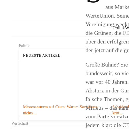
aus Marke
WerteUnion. Seine
Vereinigung weckt
Politik
Wi
die Grünen, die F
über den erfolgre
Politik
der jetzt auf die 
NEUESTE ARTIKEL
Große Bühne? Sie 
bundesweit, so vi
war vor 40 Jahren.
Absturz in der Gu
falsche Themen, g
Milieus – das kann
Massenansturm auf Ceuta: Warum Sozialisten
Scheidend
nichts…
kriti…
zum Parteivorsitz
Wirtschaft
jedem klar: die CD