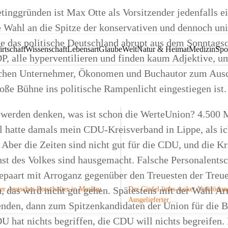
tinggründen ist Max Otte als Vorsitzender jedenfalls e
 Wahl an die Spitze der konservativen und dennoch un
e das politische Deutschland abrupt aus dem Sonntagsc
rtschaft
Wissenschaft
Lebensart
Glaube
Welt
Natur & Heimat
Medizin
Spo
DP, alle hyperventilieren und finden kaum Adjektive, u
ichen Unternehmer, Ökonomen und Buchautor zum Ausd
große Bühne ins politische Rampenlicht eingestiegen ist.
werden denken, was ist schon die WerteUnion? 4.500 M
el hatte damals mein CDU-Kreisverband in Lippe, als ic
 Aber die Zeiten sind nicht gut für die CDU, und die Kr
nst des Volkes sind hausgemacht. Falsche Personalents
epaart mit Arroganz gegenüber den Treuesten der Treu
, das wird nicht gut gehen. Spätestens mit der Wahl Ar
er deutscher Botschafter in Moskau
Der Gipfel links-woker Verblödun
Ausgelieferter…
enden, dann zum Spitzenkandidaten der Union für die B
U hat nichts begriffen, die CDU will nichts begreifen. 