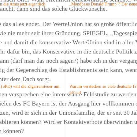
n die Amis jetzt eigentlich
„Mondbasis Donald Trump“? Der ne
raucht, dann sind das solche Glückwünsche.
e das alles endet. Der WerteUnion hat so große öffentli
e nie mehr seit ihrer Gründung. SPIEGEL, „Tagesspie
und damit die konservative WerteUnion sind in aller
ehr dafür bin, das Konservative in die deutsche Politik
nn (darf man das noch sagen?) habe ich in den vergan
ftig der Gegenschlag des Establishments sein kann, wenn
nter dem Dach sorgt.
 (SPD) will die Zigarrensteuer um
Warum verstecken so viele deutsche F
öffentl…
en versprechen eine interessante Feldstudie zu werden
ielen des FC Bayern ist der Ausgang hier vollkommen o
en, wird er sich in der Unionsfamilie, der er seit 30 Ja
etablieren können? Wird er Kontaktverbote überwinden 
en können?