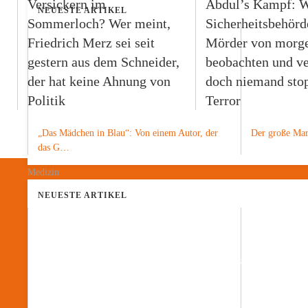
Versickern im
Abdul’s Kampf: W
NEUESTE ARTIKEL
Sommerloch? Wer meint,
Sicherheitsbehörd
Friedrich Merz sei seit
Mörder von morg
gestern aus dem Schneider,
beobachten und ve
der hat keine Ahnung von
doch niemand sto
Politik
Terror
„Das Mädchen in Blau“: Von einem Autor, der
Der große Mari
das G…
Medizin
NEUESTE ARTIKEL
Spendenaufruf
+++ Haben Sie Interesse an politischen Analy
+++ Dann unterstützen Sie unsere Arbeit
+++ Mit einer Spende über PayPal@TheGer