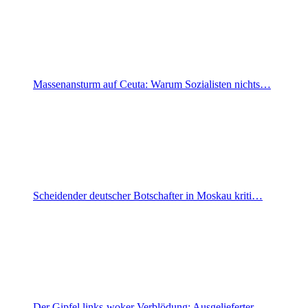
Massenansturm auf Ceuta: Warum Sozialisten nichts…
Scheidender deutscher Botschafter in Moskau kriti…
Der Gipfel links-woker Verblödung: Ausgelieferter…