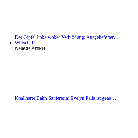
Der Gipfel links-woker Verblödung: Ausgelieferter…
Wirtschaft
Neueste Artikel
Knallharte Bahn-Saniererin: Evelyn Palla ist gena…