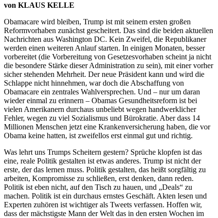
von KLAUS KELLE
Obamacare wird bleiben, Trump ist mit seinem ersten großen
Reformvorhaben zunächst gescheitert. Das sind die beiden aktuellen
Nachrichten aus Washington DC. Kein Zweifel, die Republikaner
werden einen weiteren Anlauf starten. In einigen Monaten, besser
vorbereitet (die Vorbereitung von Gesetzesvorhaben scheint ja nicht
die besondere Stärke dieser Administration zu sein), mit einer vorher
sicher stehenden Mehrheit. Der neue Präsident kann und wird die
Schlappe nicht hinnehmen, war doch die Abschaffung von
Obamacare ein zentrales Wahlversprechen. Und – nur um daran
wieder einmal zu erinnern – Obamas Gesundheitsreform ist bei
vielen Amerikanern durchaus unbeliebt wegen handwerklicher
Fehler, wegen zu viel Sozialismus und Bürokratie. Aber dass 14
Millionen Menschen jetzt eine Krankenversicherung haben, die vor
Obama keine hatten, ist zweifellos erst einmal gut und richtig.
Was lehrt uns Trumps Scheitern gestern? Sprüche klopfen ist das
eine, reale Politik gestalten ist etwas anderes. Trump ist nicht der
erste, der das lernen muss. Politik gestalten, das heißt sorgfältig zu
arbeiten, Kompromisse zu schließen, erst denken, dann reden.
Politik ist eben nicht, auf den Tisch zu hauen, und „Deals“ zu
machen. Politik ist ein durchaus ernstes Geschäft. Akten lesen und
Experten zuhören ist wichtiger als Tweets verfassen. Hoffen wir,
dass der mächstigste Mann der Welt das in den ersten Wochen im