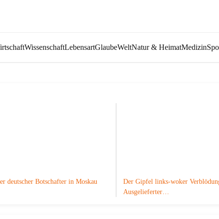
rtschaft
Wissenschaft
Lebensart
Glaube
Welt
Natur & Heimat
Medizin
Spo
er deutscher Botschafter in Moskau
Der Gipfel links-woker Verblödun
Ausgelieferter…