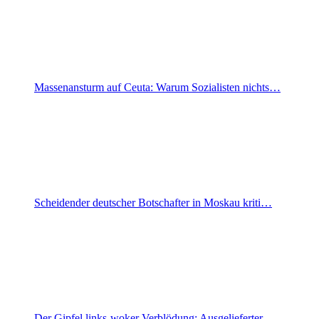
Massenansturm auf Ceuta: Warum Sozialisten nichts…
Scheidender deutscher Botschafter in Moskau kriti…
Der Gipfel links-woker Verblödung: Ausgelieferter…