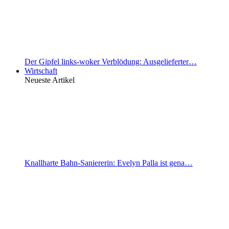
Der Gipfel links-woker Verblödung: Ausgelieferter…
Wirtschaft
Neueste Artikel
Knallharte Bahn-Saniererin: Evelyn Palla ist gena…