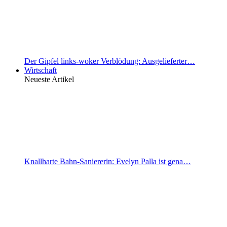
Der Gipfel links-woker Verblödung: Ausgelieferter…
Wirtschaft
Neueste Artikel
Knallharte Bahn-Saniererin: Evelyn Palla ist gena…