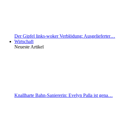
Der Gipfel links-woker Verblödung: Ausgelieferter…
Wirtschaft
Neueste Artikel
Knallharte Bahn-Saniererin: Evelyn Palla ist gena…