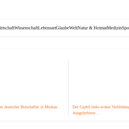
rtschaft
Wissenschaft
Lebensart
Glaube
Welt
Natur & Heimat
Medizin
Spo
er deutscher Botschafter in Moskau
Der Gipfel links-woker Verblödun
Ausgelieferter…