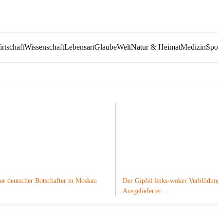
rtschaft
Wissenschaft
Lebensart
Glaube
Welt
Natur & Heimat
Medizin
Spo
er deutscher Botschafter in Moskau
Der Gipfel links-woker Verblödun
Ausgelieferter…