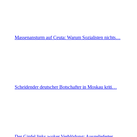
Massenansturm auf Ceuta: Warum Sozialisten nichts…
Scheidender deutscher Botschafter in Moskau kriti…
Der Gipfel links-woker Verblödung: Ausgelieferter…