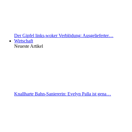
Der Gipfel links-woker Verblödung: Ausgelieferter…
Wirtschaft
Neueste Artikel
Knallharte Bahn-Saniererin: Evelyn Palla ist gena…