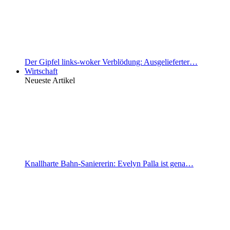
Der Gipfel links-woker Verblödung: Ausgelieferter…
Wirtschaft
Neueste Artikel
Knallharte Bahn-Saniererin: Evelyn Palla ist gena…