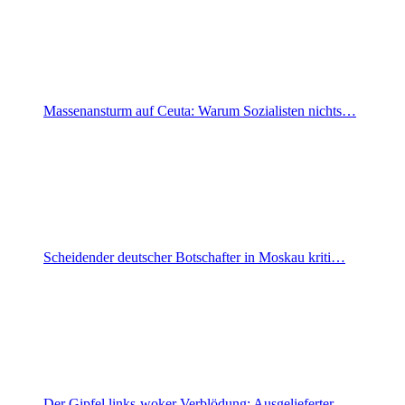
Massenansturm auf Ceuta: Warum Sozialisten nichts…
Scheidender deutscher Botschafter in Moskau kriti…
Der Gipfel links-woker Verblödung: Ausgelieferter…