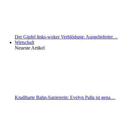
Der Gipfel links-woker Verblödung: Ausgelieferter…
Wirtschaft
Neueste Artikel
Knallharte Bahn-Saniererin: Evelyn Palla ist gena…