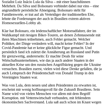
Sozialist Luiz Inácio Lula da Silva – mit einer hauchdünnen
Mehrheit. Da Silva und Bolsonaro verbindet dabei nur eins – eine
angrundtiefe persönliche Abneigung. Bolsonaro steht für
Familienwerte, er trat auf als Verteidiger der traditionellen Ehe,
lehnte die Forderungen der auch in Brasilien extrem aktiven
Homosexuellen-Lobby ab.
Klar hat Bolonaro, ein leidenschaftlicher Motorradfahrer, der im
Wahlkampf mit riesigen Biker-Touren, an denen Zehntausende mit
ihren Maschinen teilnehmen, auch Fehler gemacht. Welcher
Politiker, der Dinge verändern will, macht keine Fehler? In der
Covid-Pandemie hat er keine glückliche Figur gemacht. Und
persönlich fand ich zuletzt die Annäherung an Russland und Putin
für grenzwertig, andererseits: Er machte Deals für seine
Wirtschaftsunternehmen, wie das ja auch andere Staaten in der
aktuellen Krise um den russischen Angriffskrieg gegen die Ukraine
versuchen. Brasilien zuerst, vielen wird diese Denke gefallen, die ja
auch Leitspruch der Präsidentschaft von Donald Trump in den
Vereinigten Staaten war.
Was von Lula, dem neuen und alten Präsidenten zu erwarten ist,
erscheint mir wenig hoffnungsvoll für die Zukunft Brasiliens. Sein
Name wird von vielen Menschen vor allem mit dem Begriff
Korruption. mit Vetternwirtschaft verbunden, mit fehlendem
ökonomischen Sachverstand. Lula saß auch schon im Knast wegen