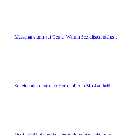
Massenansturm auf Ceuta: Warum Sozialisten nichts…
Scheidender deutscher Botschafter in Moskau kriti…
Der Gipfel links-woker Verblödung: Ausgelieferter…