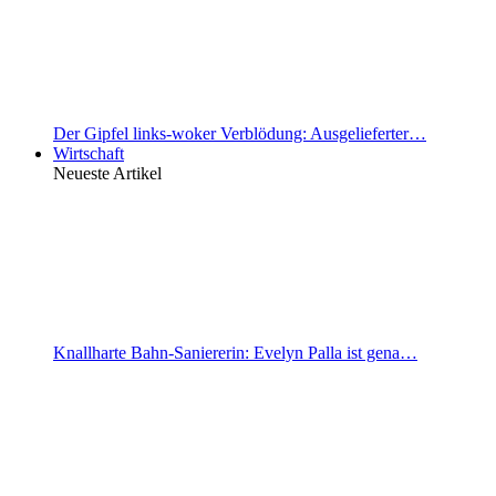
Der Gipfel links-woker Verblödung: Ausgelieferter…
Wirtschaft
Neueste Artikel
Knallharte Bahn-Saniererin: Evelyn Palla ist gena…