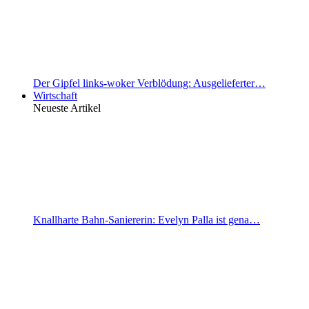
Der Gipfel links-woker Verblödung: Ausgelieferter…
Wirtschaft
Neueste Artikel
Knallharte Bahn-Saniererin: Evelyn Palla ist gena…