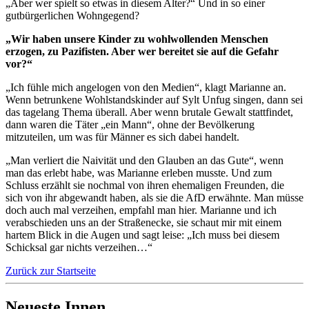
„Aber wer spielt so etwas in diesem Alter?“ Und in so einer
gutbürgerlichen Wohngegend?
„Wir haben unsere Kinder zu wohlwollenden Menschen
erzogen, zu Pazifisten. Aber wer bereitet sie auf die Gefahr
vor?“
„Ich fühle mich angelogen von den Medien“, klagt Marianne an.
Wenn betrunkene Wohlstandskinder auf Sylt Unfug singen, dann sei
das tagelang Thema überall. Aber wenn brutale Gewalt stattfindet,
dann waren die Täter „ein Mann“, ohne der Bevölkerung
mitzuteilen, um was für Männer es sich dabei handelt.
„Man verliert die Naivität und den Glauben an das Gute“, wenn
man das erlebt habe, was Marianne erleben musste. Und zum
Schluss erzählt sie nochmal von ihren ehemaligen Freunden, die
sich von ihr abgewandt haben, als sie die AfD erwähnte. Man müsse
doch auch mal verzeihen, empfahl man hier. Marianne und ich
verabschieden uns an der Straßenecke, sie schaut mir mit einem
hartem Blick in die Augen und sagt leise: „Ich muss bei diesem
Schicksal gar nichts verzeihen…“
Zurück zur Startseite
Neueste Innen