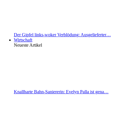
Der Gipfel links-woker Verblödung: Ausgelieferter…
Wirtschaft
Neueste Artikel
Knallharte Bahn-Saniererin: Evelyn Palla ist gena…