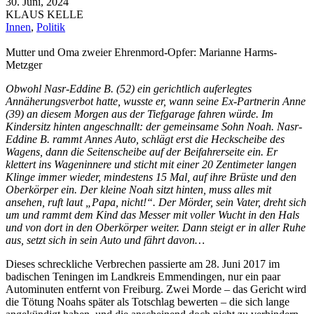
30. Juni, 2024
KLAUS KELLE
Innen
,
Politik
Mutter und Oma zweier Ehrenmord-Opfer: Marianne Harms-
Metzger
Obwohl Nasr-Eddine B. (52) ein gerichtlich auferlegtes
Annäherungsverbot hatte, wusste er, wann seine Ex-Partnerin Anne
(39) an diesem Morgen aus der Tiefgarage fahren würde. Im
Kindersitz hinten angeschnallt: der gemeinsame Sohn Noah. Nasr-
Eddine B. rammt Annes Auto, schlägt erst die Heckscheibe des
Wagens, dann die Seitenscheibe auf der Beifahrerseite ein. Er
klettert ins Wageninnere und sticht mit einer 20 Zentimeter langen
Klinge immer wieder, mindestens 15 Mal, auf ihre Brüste und den
Oberkörper ein. Der kleine Noah sitzt hinten, muss alles mit
ansehen, ruft laut „Papa, nicht!“. Der Mörder, sein Vater, dreht sich
um und rammt dem Kind das Messer mit voller Wucht in den Hals
und von dort in den Oberkörper weiter. Dann steigt er in aller Ruhe
aus, setzt sich in sein Auto und fährt davon…
Dieses schreckliche Verbrechen passierte am 28. Juni 2017 im
badischen Teningen im Landkreis Emmendingen, nur ein paar
Autominuten entfernt von Freiburg. Zwei Morde – das Gericht wird
die Tötung Noahs später als Totschlag bewerten – die sich lange