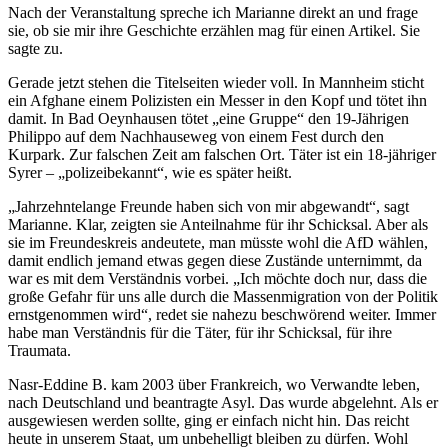
Nach der Veranstaltung spreche ich Marianne direkt an und frage
sie, ob sie mir ihre Geschichte erzählen mag für einen Artikel. Sie
sagte zu.
Gerade jetzt stehen die Titelseiten wieder voll. In Mannheim sticht
ein Afghane einem Polizisten ein Messer in den Kopf und tötet ihn
damit. In Bad Oeynhausen tötet „eine Gruppe“ den 19-Jährigen
Philippo auf dem Nachhauseweg von einem Fest durch den
Kurpark. Zur falschen Zeit am falschen Ort. Täter ist ein 18-jähriger
Syrer – „polizeibekannt“, wie es später heißt.
„Jahrzehntelange Freunde haben sich von mir abgewandt“, sagt
Marianne. Klar, zeigten sie Anteilnahme für ihr Schicksal. Aber als
sie im Freundeskreis andeutete, man müsste wohl die AfD wählen,
damit endlich jemand etwas gegen diese Zustände unternimmt, da
war es mit dem Verständnis vorbei. „Ich möchte doch nur, dass die
große Gefahr für uns alle durch die Massenmigration von der Politik
ernstgenommen wird“, redet sie nahezu beschwörend weiter. Immer
habe man Verständnis für die Täter, für ihr Schicksal, für ihre
Traumata.
Nasr-Eddine B. kam 2003 über Frankreich, wo Verwandte leben,
nach Deutschland und beantragte Asyl. Das wurde abgelehnt. Als er
ausgewiesen werden sollte, ging er einfach nicht hin. Das reicht
heute in unserem Staat, um unbehelligt bleiben zu dürfen. Wohl