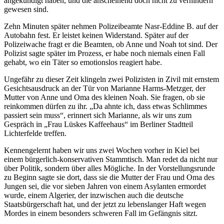
angekündigt haben, und die anscheinend doch nicht zu verhindern
gewesen sind.
Zehn Minuten später nehmen Polizeibeamte Nasr-Eddine B. auf der
Autobahn fest. Er leistet keinen Widerstand. Später auf der
Polizeiwache fragt er die Beamten, ob Anne und Noah tot sind. Der
Polizist sagte später im Prozess, er habe noch niemals einen Fall
gehabt, wo ein Täter so emotionslos reagiert habe.
Ungefähr zu dieser Zeit klingeln zwei Polizisten in Zivil mit ernstem
Gesichtsausdruck an der Tür von Marianne Harms-Metzger, der
Mutter von Anne und Oma des kleinen Noah. Sie fragen, ob sie
reinkommen dürfen zu ihr. „Da ahnte ich, dass etwas Schlimmes
passiert sein muss“, erinnert sich Marianne, als wir uns zum
Gespräch in „Frau Lüskes Kaffeehaus“ im Berliner Stadtteil
Lichterfelde treffen.
Kennengelernt haben wir uns zwei Wochen vorher in Kiel bei
einem bürgerlich-konservativen Stammtisch. Man redet da nicht nur
über Politik, sondern über alles Mögliche. In der Vorstellungsrunde
zu Beginn sagte sie dort, dass sie die Mutter der Frau und Oma des
Jungen sei, die vor sieben Jahren von einem Asylanten ermordet
wurde, einem Algerier, der inzwischen auch die deutsche
Staatsbürgerschaft hat, und der jetzt zu lebenslanger Haft wegen
Mordes in einem besonders schweren Fall im Gefängnis sitzt.