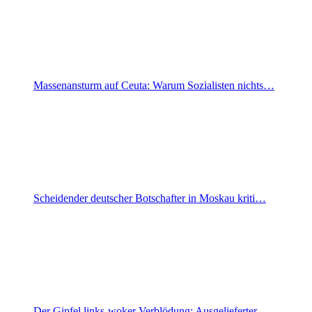
Massenansturm auf Ceuta: Warum Sozialisten nichts…
Scheidender deutscher Botschafter in Moskau kriti…
Der Gipfel links-woker Verblödung: Ausgelieferter…