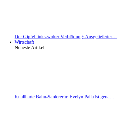
Der Gipfel links-woker Verblödung: Ausgelieferter…
Wirtschaft
Neueste Artikel
Knallharte Bahn-Saniererin: Evelyn Palla ist gena…