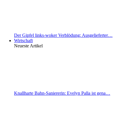
Der Gipfel links-woker Verblödung: Ausgelieferter…
Wirtschaft
Neueste Artikel
Knallharte Bahn-Saniererin: Evelyn Palla ist gena…