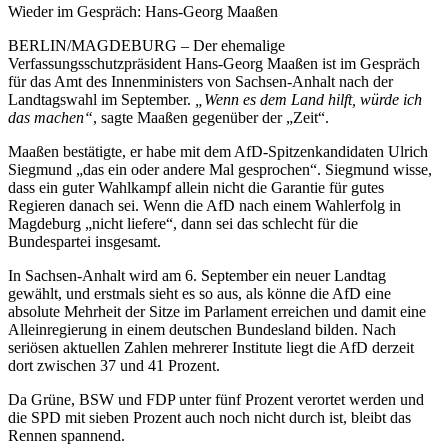
Wieder im Gespräch: Hans-Georg Maaßen
BERLIN/MAGDEBURG – Der ehemalige
Verfassungsschutzpräsident Hans-Georg Maaßen ist im Gespräch
für das Amt des Innenministers von Sachsen-Anhalt nach der
Landtagswahl im September.
„Wenn es dem Land hilft, würde ich
das machen“
, sagte Maaßen gegenüber der „Zeit“.
Maaßen bestätigte, er habe mit dem AfD-Spitzenkandidaten Ulrich
Siegmund „das ein oder andere Mal gesprochen“. Siegmund wisse,
dass ein guter Wahlkampf allein nicht die Garantie für gutes
Regieren danach sei. Wenn die AfD nach einem Wahlerfolg in
Magdeburg „nicht liefere“, dann sei das schlecht für die
Bundespartei insgesamt.
In Sachsen-Anhalt wird am 6. September ein neuer Landtag
gewählt, und erstmals sieht es so aus, als könne die AfD eine
absolute Mehrheit der Sitze im Parlament erreichen und damit eine
Alleinregierung in einem deutschen Bundesland bilden. Nach
seriösen aktuellen Zahlen mehrerer Institute liegt die AfD derzeit
dort zwischen 37 und 41 Prozent.
Da Grüne, BSW und FDP unter fünf Prozent verortet werden und
die SPD mit sieben Prozent auch noch nicht durch ist, bleibt das
Rennen spannend.