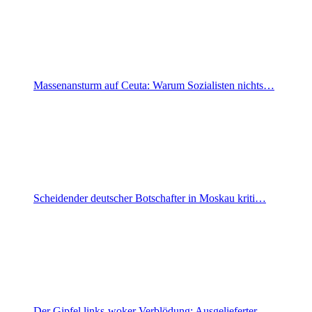
Massenansturm auf Ceuta: Warum Sozialisten nichts…
Scheidender deutscher Botschafter in Moskau kriti…
Der Gipfel links-woker Verblödung: Ausgelieferter…