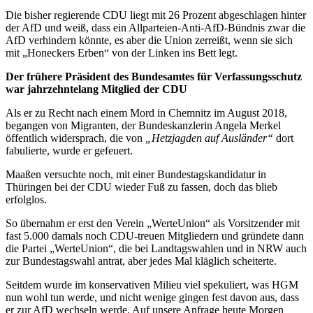
Die bisher regierende CDU liegt mit 26 Prozent abgeschlagen hinter
der AfD und weiß, dass ein Allparteien-Anti-AfD-Bündnis zwar die
AfD verhindern könnte, es aber die Union zerreißt, wenn sie sich
mit „Honeckers Erben“ von der Linken ins Bett legt.
Der frühere Präsident des Bundesamtes für Verfassungsschutz
war jahrzehntelang Mitglied der CDU
Als er zu Recht nach einem Mord in Chemnitz im August 2018,
begangen von Migranten, der Bundeskanzlerin Angela Merkel
öffentlich widersprach, die von
„Hetzjagden auf Ausländer“
dort
fabulierte, wurde er gefeuert.
Maaßen versuchte noch, mit einer Bundestagskandidatur in
Thüringen bei der CDU wieder Fuß zu fassen, doch das blieb
erfolglos.
So übernahm er erst den Verein „WerteUnion“ als Vorsitzender mit
fast 5.000 damals noch CDU-treuen Mitgliedern und gründete dann
die Partei „WerteUnion“, die bei Landtagswahlen und in NRW auch
zur Bundestagswahl antrat, aber jedes Mal kläglich scheiterte.
Seitdem wurde im konservativen Milieu viel spekuliert, was HGM
nun wohl tun werde, und nicht wenige gingen fest davon aus, dass
er zur AfD wechseln werde. Auf unsere Anfrage heute Morgen