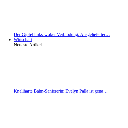
Der Gipfel links-woker Verblödung: Ausgelieferter…
Wirtschaft
Neueste Artikel
Knallharte Bahn-Saniererin: Evelyn Palla ist gena…