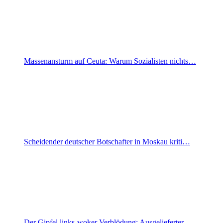
Massenansturm auf Ceuta: Warum Sozialisten nichts…
Scheidender deutscher Botschafter in Moskau kriti…
Der Gipfel links-woker Verblödung: Ausgelieferter…