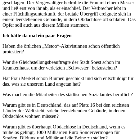
geschlagen. Der Vergewaltiger bedrohte die Frau mit einem Messer
und ließ erst von ihr ab, als er einschlief. Der Verbrecher lebt in
einer Flüchtlingsunterkunft, der brutale Übergriff ereignete sich in
einem leerstehenden Gebäude, in dem Obdachlose oft schlafen. Das
Opfer soll auch aus diesem Milieu stammen.
Ich hätte da mal ein paar Fragen
Haben die örtlichen „Metoo“-Aktivistinnen schon öffentlich
protestiert?
War die Gleichstellungsbeauftragte der Stadt Soest schon im
Krankenhaus, um der verletzten „Schwester“ beizustehen?
Hat Frau Merkel schon Blumen geschickt und sich entschuldigt für
das, was sie unserem Land angetan hat?
Was machen die Mitarbeiter des städtischen Sozialamtes beruflich?
Warum gibt es in Deutschland, das auf Platz 16 bei den reichsten
Länder der Welt steht, solche leerstehenden Gebäude, in denen
Obdachlos wohnen müssen?
Warum gibt es überhaupt Obdachlose in Deutschland, wenn es
mühelos gelingt, 1000 Milliarden Euro Sondervermögen für
Straßen, Bildung und Militär auf die Beine zu stellen?