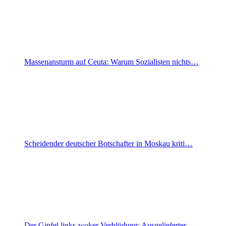
Massenansturm auf Ceuta: Warum Sozialisten nichts…
Scheidender deutscher Botschafter in Moskau kriti…
Der Gipfel links-woker Verblödung: Ausgelieferter…