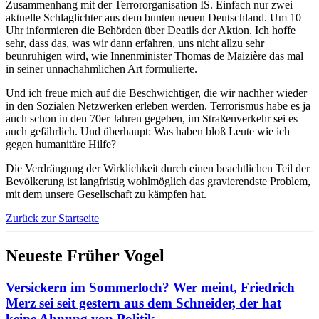
Zusammenhang mit der Terrororganisation IS. Einfach nur zwei
aktuelle Schlaglichter aus dem bunten neuen Deutschland. Um 10
Uhr informieren die Behörden über Deatils der Aktion. Ich hoffe
sehr, dass das, was wir dann erfahren, uns nicht allzu sehr
beunruhigen wird, wie Innenminister Thomas de Maizière das mal
in seiner unnachahmlichen Art formulierte.
Und ich freue mich auf die Beschwichtiger, die wir nachher wieder
in den Sozialen Netzwerken erleben werden. Terrorismus habe es ja
auch schon in den 70er Jahren gegeben, im Straßenverkehr sei es
auch gefährlich. Und überhaupt: Was haben bloß Leute wie ich
gegen humanitäre Hilfe?
Die Verdrängung der Wirklichkeit durch einen beachtlichen Teil der
Bevölkerung ist langfristig wohlmöglich das gravierendste Problem,
mit dem unsere Gesellschaft zu kämpfen hat.
Zurück zur Startseite
Neueste Früher Vogel
Versickern im Sommerloch? Wer meint, Friedrich
Merz sei seit gestern aus dem Schneider, der hat
keine Ahnung von Politik