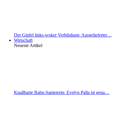
Der Gipfel links-woker Verblödung: Ausgelieferter…
Wirtschaft
Neueste Artikel
Knallharte Bahn-Saniererin: Evelyn Palla ist gena…