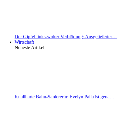
Der Gipfel links-woker Verblödung: Ausgelieferter…
Wirtschaft
Neueste Artikel
Knallharte Bahn-Saniererin: Evelyn Palla ist gena…