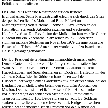
Politik zusammenliegen.
Das Jahr 1979 war eine Katastrophe für den früheren
Erdnussfarmer. Seine Präsidentschaft erledigte sich durch den Sturz
des persischen Schahs Mohammad Reza Pahlavi und die
Machtergreifung von Ajatollah Chomeini. Dazu kamen an der
Heimatfront steigende Arbeitslosenzahlen und wachsender
Kaufkraftverlust. Die Revolution der Mullahs im Iran war für Carter
zunächst nur ein Nebenschauplatz seiner Politik. Doch dann
stürmten radikale Studenten im November 1979 die amerikanische
Botschaft in Teheran. 60 Amerikaner wurden von den Islamisten als
Geiseln gefangengenommen.
Der US-Präsident geriet daraufhin innenpolitisch massiv unter
Druck. Carter, im Grunde ein friedfertiger Mensch, hatte keine
Wahl. Auf seinen Befehl lief eine Kommandoaktion mit acht
Hubschraubern und Spezialeinheiten an. Doch am Treffpunkt in der
„Großen Salzwüste“ im Südosten Irans fielen zwei der
Hubschrauber wegen eines Sandsturms aus, ein dritter wurde bei der
Landung beschädigt. Carter befahl den sofortigen Abbruch der
Mission. Doch selbst dabei lief alles schief. Ein Hubschrauber
kollidierte wegen der schlechten Sicht in der Luft mit einem
Transportflugzeug C-130. Beide stürzten ab, acht US-Soldaten
starben, vier weitere wurden schwer verletzt. Einige der Leichen
wurden bei antiamerikanischen Protesten vor den Kamers der