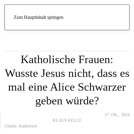
Start
Archive
Glaube
Katholische Frauen: Wusste Jesus nicht,
dass es mal eine Alice Schwarzer geben würde?
Zum Hauptinhalt springen
PRIESTERIN? WARUM WERDET IHR NICHT EINFACH
EVANGELISCH?
Katholische Frauen:
Wusste Jesus nicht, dass es
mal eine Alice Schwarzer
geben würde?
27. Okt., 2024
KLAUS KELLE
Glaube
,
Katholisch