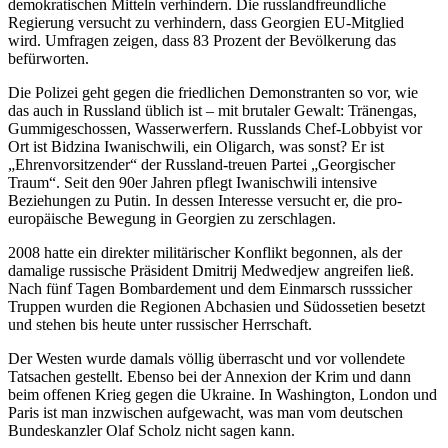
demokratischen Mitteln verhindern. Die russlandfreundliche
Regierung versucht zu verhindern, dass Georgien EU-Mitglied
wird. Umfragen zeigen, dass 83 Prozent der Bevölkerung das
befürworten.
Die Polizei geht gegen die friedlichen Demonstranten so vor, wie
das auch in Russland üblich ist – mit brutaler Gewalt: Tränengas,
Gummigeschossen, Wasserwerfern. Russlands Chef-Lobbyist vor
Ort ist Bidzina Iwanischwili, ein Oligarch, was sonst? Er ist
„Ehrenvorsitzender“ der Russland-treuen Partei „Georgischer
Traum“. Seit den 90er Jahren pflegt Iwanischwili intensive
Beziehungen zu Putin. In dessen Interesse versucht er, die pro-
europäische Bewegung in Georgien zu zerschlagen.
2008 hatte ein direkter militärischer Konflikt begonnen, als der
damalige russische Präsident Dmitrij Medwedjew angreifen ließ.
Nach fünf Tagen Bombardement und dem Einmarsch russsicher
Truppen wurden die Regionen Abchasien und Südossetien besetzt
und stehen bis heute unter russischer Herrschaft.
Der Westen wurde damals völlig überrascht und vor vollendete
Tatsachen gestellt. Ebenso bei der Annexion der Krim und dann
beim offenen Krieg gegen die Ukraine. In Washington, London und
Paris ist man inzwischen aufgewacht, was man vom deutschen
Bundeskanzler Olaf Scholz nicht sagen kann.