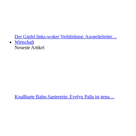
Der Gipfel links-woker Verblödung: Ausgelieferter…
Wirtschaft
Neueste Artikel
Knallharte Bahn-Saniererin: Evelyn Palla ist gena…