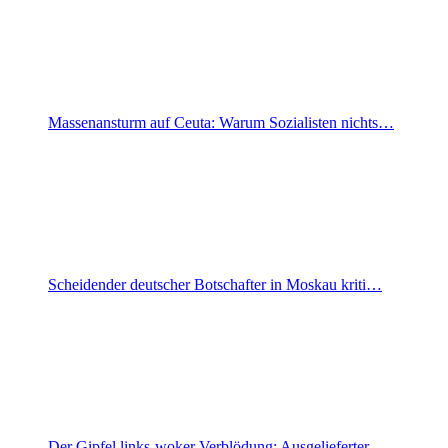
Massenansturm auf Ceuta: Warum Sozialisten nichts…
Scheidender deutscher Botschafter in Moskau kriti…
Der Gipfel links-woker Verblödung: Ausgelieferter…