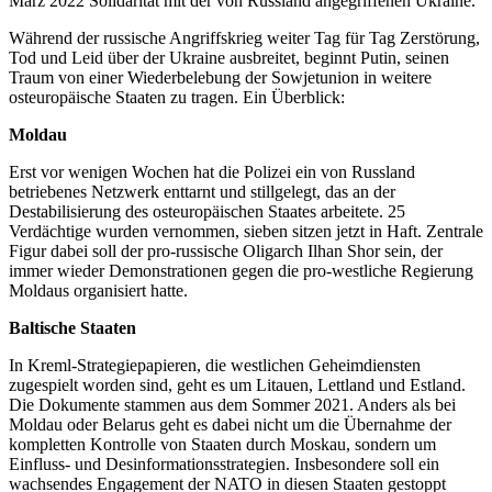
März 2022 Solidarität mit der von Russland angegriffenen Ukraine.
Während der russische Angriffskrieg weiter Tag für Tag Zerstörung,
Tod und Leid über der Ukraine ausbreitet, beginnt Putin, seinen
Traum von einer Wiederbelebung der Sowjetunion in weitere
osteuropäische Staaten zu tragen. Ein Überblick:
Moldau
Erst vor wenigen Wochen hat die Polizei ein von Russland
betriebenes Netzwerk enttarnt und stillgelegt, das an der
Destabilisierung des osteuropäischen Staates arbeitete. 25
Verdächtige wurden vernommen, sieben sitzen jetzt in Haft. Zentrale
Figur dabei soll der pro-russische Oligarch Ilhan Shor sein, der
immer wieder Demonstrationen gegen die pro-westliche Regierung
Moldaus organisiert hatte.
Baltische Staaten
In Kreml-Strategiepapieren, die westlichen Geheimdiensten
zugespielt worden sind, geht es um Litauen, Lettland und Estland.
Die Dokumente stammen aus dem Sommer 2021. Anders als bei
Moldau oder Belarus geht es dabei nicht um die Übernahme der
kompletten Kontrolle von Staaten durch Moskau, sondern um
Einfluss- und Desinformationsstrategien. Insbesondere soll ein
wachsendes Engagement der NATO in diesen Staaten gestoppt