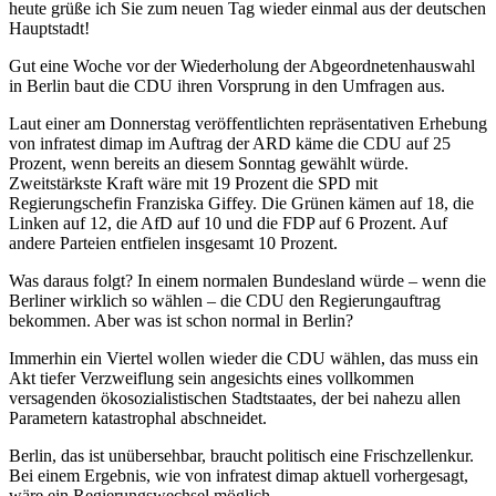
heute grüße ich Sie zum neuen Tag wieder einmal aus der deutschen
Hauptstadt!
Gut eine Woche vor der Wiederholung der Abgeordnetenhauswahl
in Berlin baut die CDU ihren Vorsprung in den Umfragen aus.
Laut einer am Donnerstag veröffentlichten repräsentativen Erhebung
von infratest dimap im Auftrag der ARD käme die CDU auf 25
Prozent, wenn bereits an diesem Sonntag gewählt würde.
Zweitstärkste Kraft wäre mit 19 Prozent die SPD mit
Regierungschefin Franziska Giffey. Die Grünen kämen auf 18, die
Linken auf 12, die AfD auf 10 und die FDP auf 6 Prozent. Auf
andere Parteien entfielen insgesamt 10 Prozent.
Was daraus folgt? In einem normalen Bundesland würde – wenn die
Berliner wirklich so wählen – die CDU den Regierungauftrag
bekommen. Aber was ist schon normal in Berlin?
Immerhin ein Viertel wollen wieder die CDU wählen, das muss ein
Akt tiefer Verzweiflung sein angesichts eines vollkommen
versagenden ökosozialistischen Stadtstaates, der bei nahezu allen
Parametern katastrophal abschneidet.
Berlin, das ist unübersehbar, braucht politisch eine Frischzellenkur.
Bei einem Ergebnis, wie von infratest dimap aktuell vorhergesagt,
wäre ein Regierungswechsel möglich.