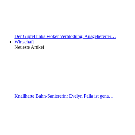
Der Gipfel links-woker Verblödung: Ausgelieferter…
Wirtschaft
Neueste Artikel
Knallharte Bahn-Saniererin: Evelyn Palla ist gena…