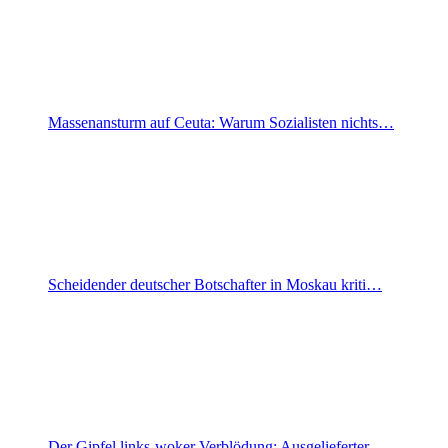
Massenansturm auf Ceuta: Warum Sozialisten nichts…
Scheidender deutscher Botschafter in Moskau kriti…
Der Gipfel links-woker Verblödung: Ausgelieferter…