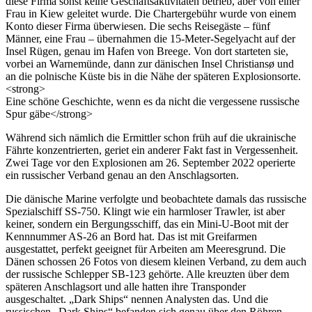
diese Firma sonst keine Geschäftsaktivitäten betrieb, aber von einer
Frau in Kiew geleitet wurde. Die Chartergebühr wurde von einem
Konto dieser Firma überwiesen. Die sechs Reisegäste – fünf
Männer, eine Frau – übernahmen die 15-Meter-Segelyacht auf der
Insel Rügen, genau im Hafen von Breege. Von dort starteten sie,
vorbei an Warnemünde, dann zur dänischen Insel Christiansø und
an die polnische Küste bis in die Nähe der späteren Explosionsorte.
<strong>
Eine schöne Geschichte, wenn es da nicht die vergessene russische
Spur gäbe</strong>
Während sich nämlich die Ermittler schon früh auf die ukrainische
Fährte konzentrierten, geriet ein anderer Fakt fast in Vergessenheit.
Zwei Tage vor den Explosionen am 26. September 2022 operierte
ein russischer Verband genau an den Anschlagsorten.
Die dänische Marine verfolgte und beobachtete damals das russische
Spezialschiff SS-750. Klingt wie ein harmloser Trawler, ist aber
keiner, sondern ein Bergungsschiff, das ein Mini-U-Boot mit der
Kennnummer AS-26 an Bord hat. Das ist mit Greifarmen
ausgestattet, perfekt geeignet für Arbeiten am Meeresgrund. Die
Dänen schossen 26 Fotos von diesem kleinen Verband, zu dem auch
der russische Schlepper SB-123 gehörte. Alle kreuzten über dem
späteren Anschlagsort und alle hatten ihre Transponder
ausgeschaltet. „Dark Ships“ nennen Analysten das. Und die
russischen „Dark Ships“ befanden sich genau über den Röhren.