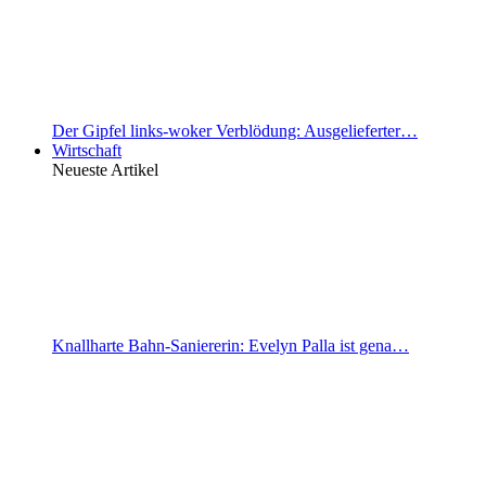
Der Gipfel links-woker Verblödung: Ausgelieferter…
Wirtschaft
Neueste Artikel
Knallharte Bahn-Saniererin: Evelyn Palla ist gena…