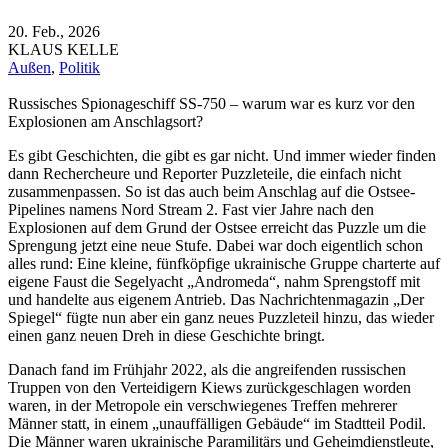
20. Feb., 2026
KLAUS KELLE
Außen
,
Politik
Russisches Spionageschiff SS-750 – warum war es kurz vor den
Explosionen am Anschlagsort?
Es gibt Geschichten, die gibt es gar nicht. Und immer wieder finden
dann Rechercheure und Reporter Puzzleteile, die einfach nicht
zusammenpassen. So ist das auch beim Anschlag auf die Ostsee-
Pipelines namens Nord Stream 2. Fast vier Jahre nach den
Explosionen auf dem Grund der Ostsee erreicht das Puzzle um die
Sprengung jetzt eine neue Stufe. Dabei war doch eigentlich schon
alles rund: Eine kleine, fünfköpfige ukrainische Gruppe charterte auf
eigene Faust die Segelyacht „Andromeda“, nahm Sprengstoff mit
und handelte aus eigenem Antrieb. Das Nachrichtenmagazin „Der
Spiegel“ fügte nun aber ein ganz neues Puzzleteil hinzu, das wieder
einen ganz neuen Dreh in diese Geschichte bringt.
Danach fand im Frühjahr 2022, als die angreifenden russischen
Truppen von den Verteidigern Kiews zurückgeschlagen worden
waren, in der Metropole ein verschwiegenes Treffen mehrerer
Männer statt, in einem „unauffälligen Gebäude“ im Stadtteil Podil.
Die Männer waren ukrainische Paramilitärs und Geheimdienstleute,