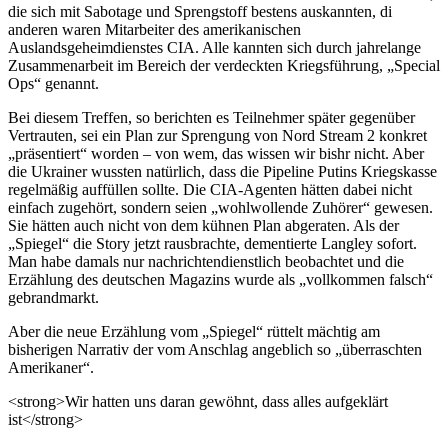
die sich mit Sabotage und Sprengstoff bestens auskannten, di
anderen waren Mitarbeiter des amerikanischen
Auslandsgeheimdienstes CIA. Alle kannten sich durch jahrelange
Zusammenarbeit im Bereich der verdeckten Kriegsführung, „Special
Ops“ genannt.
Bei diesem Treffen, so berichten es Teilnehmer später gegenüber
Vertrauten, sei ein Plan zur Sprengung von Nord Stream 2 konkret
„präsentiert“ worden – von wem, das wissen wir bishr nicht. Aber
die Ukrainer wussten natürlich, dass die Pipeline Putins Kriegskasse
regelmäßig auffüllen sollte. Die CIA-Agenten hätten dabei nicht
einfach zugehört, sondern seien „wohlwollende Zuhörer“ gewesen.
Sie hätten auch nicht von dem kühnen Plan abgeraten. Als der
„Spiegel“ die Story jetzt rausbrachte, dementierte Langley sofort.
Man habe damals nur nachrichtendienstlich beobachtet und die
Erzählung des deutschen Magazins wurde als „vollkommen falsch“
gebrandmarkt.
Aber die neue Erzählung vom „Spiegel“ rüttelt mächtig am
bisherigen Narrativ der vom Anschlag angeblich so „überraschten
Amerikaner“.
<strong>Wir hatten uns daran gewöhnt, dass alles aufgeklärt
ist</strong>