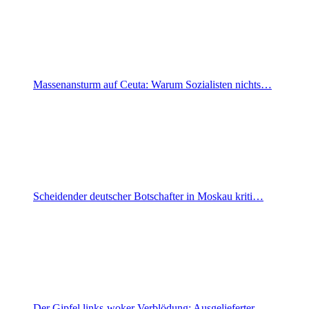
Massenansturm auf Ceuta: Warum Sozialisten nichts…
Scheidender deutscher Botschafter in Moskau kriti…
Der Gipfel links-woker Verblödung: Ausgelieferter…