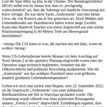
Und die Spur führt, na klar, in die Ukraine. Der Bundesgerichtshof
(BGH) stellte erst im Januar fest, dass es „hochgradig
wahrscheinlich“ sei, dass die Sabotage auf staatliche Anweisung aus
Kiew erfolgte. Da war diese Yacht „Andromeda“ und eine kleine
Crew, die von Rostock aus in See gestochen sei. Doch Militärs und
Geheimdienstler aus Skandinavien haben schon lange Zweifel.
Kann eine Handvoll Taucher von einem Segelschiff aus eine solche
Präzisionssprengung in 80 Metern Tiefe am Meeresgrund
durchführen?
<strong>Die CIA kann so was, die machen das mit links, wenn sie
wollen</strong>
Wenn US-Geheimdienste bereits Monate vor dem Anschlag auf
Nord Stream 2 in die operative Planung eingeweiht waren oder die
Operation sogar technisch begleiteten, verändert das die
völkerrechtliche und politische Bewertung fundamental. War die
„Andromeda“ nur das sichtbare Puzzleteil einer weit größeren,
staatlich gestützten Geheimdienstoperation?
Gehen wir noch mal zurück zum Beginn, zum 22. September 2022,
als die Segelyacht „Andromeda“ von einer polnischen
Briefkastenfirma mit Sitz in Warschau gechartert wurde. Die
Anmietung wurde offiziell von einer polnischen Reiseagentur
namens „Feeria Lwowa“ abgewickelt. Ermittlungen ergaben, dass