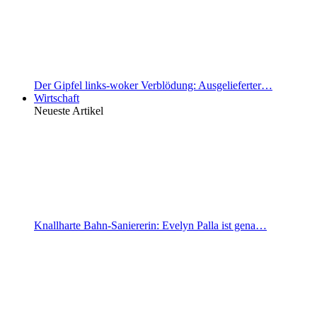
Der Gipfel links-woker Verblödung: Ausgelieferter…
Wirtschaft
Neueste Artikel
Knallharte Bahn-Saniererin: Evelyn Palla ist gena…