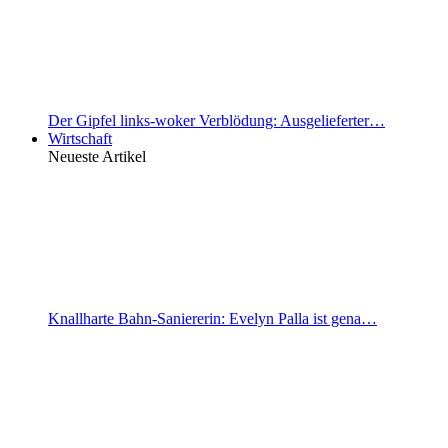
Der Gipfel links-woker Verblödung: Ausgelieferter…
Wirtschaft
Neueste Artikel
Knallharte Bahn-Saniererin: Evelyn Palla ist gena…