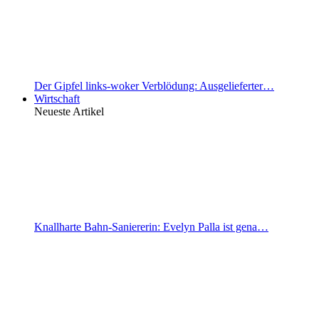
Der Gipfel links-woker Verblödung: Ausgelieferter…
Wirtschaft
Neueste Artikel
Knallharte Bahn-Saniererin: Evelyn Palla ist gena…